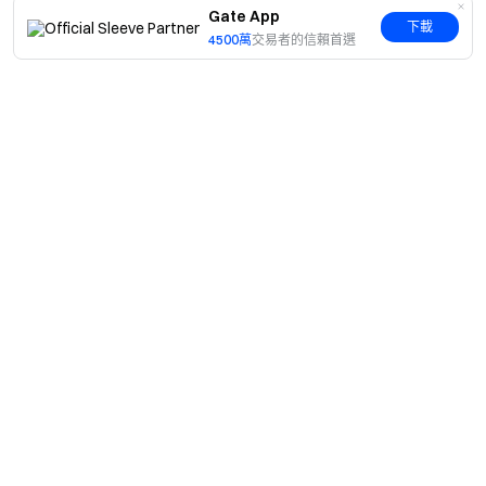
Gate App
下載
4500萬
交易者的信賴首選
簡介
關於我們
產品
職業機會
C2C
服務
新聞中心
閃兑與大宗交易
VIP 權益
F1 紅牛車隊官方贊助商
Learn
現貨交易
機構服務
用戶協議
學院
槓桿交易
建議反饋
風險警示