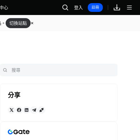
中心
登入
註冊
品。
切換站點
分享