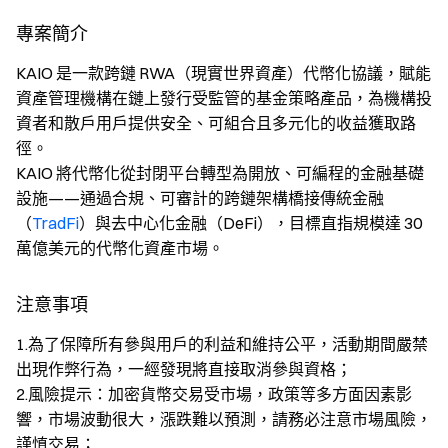
專案簡介
KAIO 是一款跨鏈 RWA（現實世界資產）代幣化協議，賦能
資產管理機構在鏈上發行受監管的基金策略產品，為機構投
資者和散戶用戶提供安全、可組合且多元化的收益獲取路
徑。
KAIO 將代幣化從封閉平台轉型為開放、可編程的金融基礎
設施——通過合規、可審計的跨鏈架構橋接傳統金融
（
TradFi
）與去中心化金融（DeFi），目標直指規模達 30
萬億美元的代幣化資產市場。
注意事項
1.為了保障所有參與用戶的利益和維持公平，活動期間嚴禁
出現作弊行為，一經發現將直接取消參與資格；
2.風險提示：加密貨幣交易受市場，政策等多方面因素影
響，市場波動很大，漲跌難以預測，請務必注意市場風險，
謹慎交易；