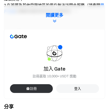
3.在英國及其他受限地區的用戶無法訪問此服務（請查閱
用
戶協議
以瞭解有關受限地區的詳細資訊）。
閱讀更多
Gate 團隊
2026 年 5 月 13 日
加密貨幣之門
安全、快捷、輕鬆交易超過 4,900 種加密貨幣
立即行動
加入 Gate
註冊帳戶
，最高可領 $10,000 迎新獎勵
註冊贏取 10,000+ USDT 獎勵
邀請他人註冊
，可獲 40% 佣金
關注官方頻道
註冊
登入
訪問 Gate 官網
下載 Gate App | 電腦端
關注 X (Twitter)
，獲取最新福利
分享