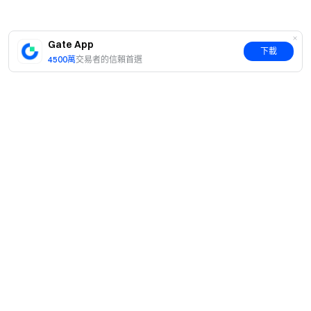
Gate App
下載
4500萬
交易者的信賴首選
簡介
關於我們
產品
職業機會
C2C
服務
新聞中心
閃兑與大宗交易
VIP 權益
F1 紅牛車隊官方贊助商
Learn
現貨交易
機構服務