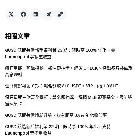
加入 Telegram 社群
，討論熱點話題
進入全球社群
，獲取最新資訊
透明度保障
查看 100% 儲備金證明
相關文章
GUSD 活期美債新手福利第 23 期：限時享 100% 年化，疊加
Launchpool 等多重收益
瘋狂星期三藍海探秘：報名即抽獎，解鎖 CHECK、深海極客裝備及
高息理財
理財贏好禮第 6 期：報名領取 810 USDT，VIP 再得 1 XAUT
瘋狂星期三財富全壘打：報名即抽獎，解鎖 MLB 觀賽基金、限量雙
簽球星卡...
GUSD 活期美債煥新升級，持有即享 3.8% 年化收益率
GUSD 鑄造新戶福利第 22 期：限時享 100% 年化，支持
Launchpool 等多重收益