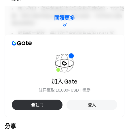
核心作用：積分將直接決定您參與代幣空投、TGE 認
購、限時活動等權益的資格，積分越高，可參與的活動
閱讀更多
權益越豐富。
餘額統計範圍：每日對您合約帳戶中的 USDT 和
BTC 餘額（按美元價值計算）進行快照，若您的帳戶模
式是統一帳戶模式（單幣種保證金模式、跨幣種保證金
模式、組合保證金模式）會取您統一帳戶下現貨帳戶內
USDT 和 BTC 餘額進行快照計算資產價值。根據所屬區
間發放固定積分。
加入 Gate
注意事項
註冊贏取 10,000+ USDT 獎勵
所有參與者必須通過身分認證後才能領取獎勵。
註冊
登入
合約交易量統計範圍不包含跟單與機器人交易量。
合約積分空投的現金 Token 獎勵為獨立發放，與平台
無關，僅用於獎勵分配。該專案可能存在一定風險與價
分享