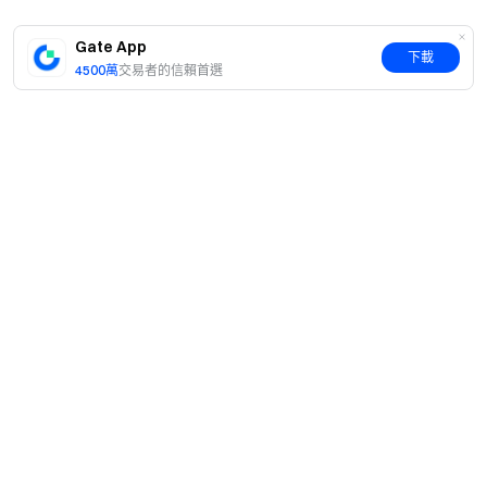
Gate App
下載
4500萬
交易者的信賴首選
簡介
關於我們
產品
職業機會
C2C
服務
新聞中心
閃兑與大宗交易
VIP 權益
F1 紅牛車隊官方贊助商
Learn
現貨交易
機構服務
用戶協議
學院
槓桿交易