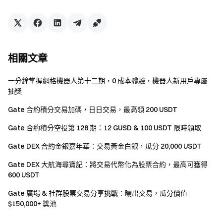
格波動，請在充分瞭解相關風險後謹慎參與。
嚴禁批量註冊小號，惡意刷量、自買自賣、相互對敲
等作弊行為。
如果翻譯版本與英文原文有任何差異，以英文版本為
相關文章
準。
Gate 對本活動或事件的最終解釋權具有唯一的裁量
一分鐘掌握網格機器人第十二期，0 成本體驗，機器人新用戶專屬
權，並有權在無事先通知的情況下修改相關條款或取消
抽獎
活動。
Gate 合約積分交易加碼，日日交易，最高領 200 USDT
本活動與 Apple Inc. 無關。
Gate 合約積分空投第 128 期：12 GUSD & 100 USDT 限時領取
英國以及其他受限地區的使用者無法使用全部或部分
Gate DEX 合約金銀嘉年華：交易黃金白銀，瓜分 20,000 USDT
服務（包括參與本活動、遊戲或競賽），有關受限地區
的詳細資訊請閱讀
用戶協議
。請注意我們無意向此類受
Gate DEX 大航海尋寶記：將交易代幣化為股票合約，最高可獲得
限地區的客戶進行招攬或行銷。
600 USDT
Gate 廣場 & 社群股票交易分享挑戰：曬出交易，瓜分價值
$150,000+ 獎池
Gate 團隊