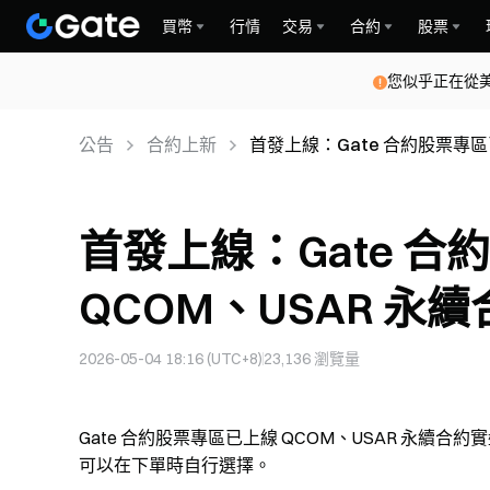
買幣
行情
交易
合約
股票
您似乎正在從
公告
合約上新
首發上線：Gate 合約股票專區
首發上線：Gate 
QCOM、USAR 永
2026-05-04 18:16 (UTC+8)
23,136
瀏覽量
Gate 合約股票專區已上線 QCOM、USAR 永續合約
可以在下單時自行選擇。