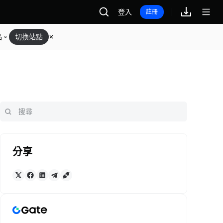
登入
註冊
品。
切換站點
分享