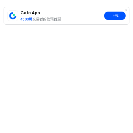
Gate App
下載
4500萬
交易者的信賴首選
簡介
關於我們
產品
職業機會
C2C
服務
新聞中心
閃兑與大宗交易
VIP 權益
F1 紅牛車隊官方贊助商
Learn
現貨交易
機構服務
用戶協議
學院
槓桿交易