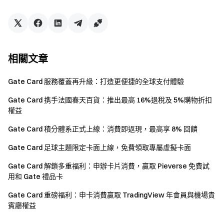
英國以及其他受限地區的使用者無法使用全部或部分
服務（包括參與本活動、遊戲或競賽），有關受限地區
的詳細資訊請閱讀
用戶協議
。請注意我們無意向此類受
限地區的客戶進行招攬或行銷。
相關文章
Gate Card 服務覆蓋再升級：打造更便捷的全球支付體驗
Gate 團隊
2026 年 4 月 23 日
Gate Card 携手法國春天百貨：推出最高 16%退稅及 5%購物折扣
權益
Gate Card 積分體系正式上線：消費即返現，最高享 8% 回饋
加密貨幣之門
Gate Card 足球主題限定卡面上線，免費領取專屬虛擬卡面
安全、快捷、輕鬆交易超過 4,900 種加密貨幣
立即行動
Gate Card 解鎖多重福利：申辦卡片消費，贏取 Pieverse 免費試
註冊帳戶
，最高可領 $10,000 迎新獎勵
用和 Gate 禮品卡
邀請他人註冊
，可獲 40% 佣金
Gate Card 重磅福利：申卡消費贏取 TradingView 年會員與機場貴
關注官方頻道
賓廳權益
訪問 Gate 官網