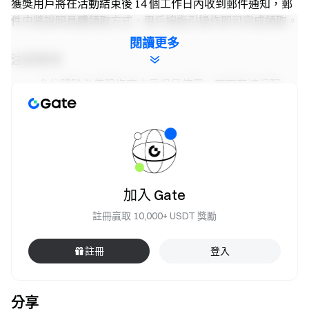
獲獎用戶將在活動結束後 14 個工作日內收到郵件通知，郵
件中將說明具體領取方式，用戶按指引操作即可完成領取。
閱讀更多
注意事項
倉位體驗券僅限指定交易場景使用，不可直接提現。
倉位體驗券產生收益後，需完成平台 KYC 方可提現。
eSIM流量獎勵數量有限，發完即止。
嚴禁作弊行為，若發現異常參與，平台有權取消獎勵
資格。
加入 Gate
嚴禁批量註冊小號，子帳戶和主帳戶，以及同一身分
資訊的多個帳戶將被視為同一參與者，且子帳戶不可參
註冊贏取 10,000+ USDT 獎勵
與活動。
註冊
登入
如果翻譯版本與英文原文有任何差異，以英文版本為
準。
Gate保留最終解釋權。
分享