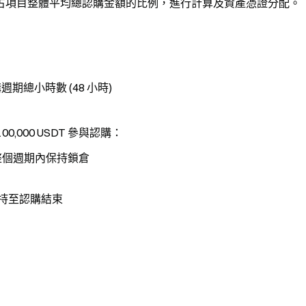
占項目整體平均總認購金額的比例，進行計算及資產憑證分配。
期總小時數 (48 小時)
0,000 USDT 參與認購：
在整個週期內保持鎖倉
保持至認購結束