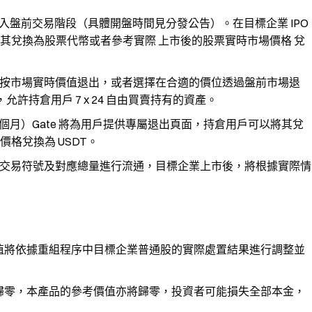
進入盤前交易階段（具體開盤時間見分發公告）。在目標企業 IPO
將其兌換為股票代幣或者參考實際
上市後的股票實時市場價格
兌
按市場實時價值退出，或者選擇在合適的價位透過盤前市場退
允許持倉用戶 7 x 24 自由買賣持有的資產。
個月）Gate 將為用戶提供專屬退出頁面，持倉用戶可以將其兌
格兌換為 USDT。
交易符號及對應總量進行流通，目標企業上市後，將根據實際情
值將依據重組程序中目標企業普通股的實際處置結果進行調整並
歸零，本產品的參考價值亦將歸零，投資者可能損失全部本金，