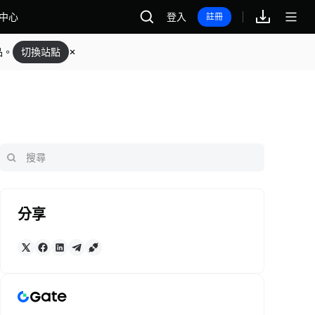
中心
登入
註冊
品。
切換站點
分享