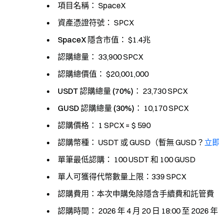
項目名稱：
SpaceX
資產憑證符號：
SPCX
SpaceX 隱含市值
： $1.4兆
認購總量：
33,900 SPCX
認購總價值：
$20,001,000
USDT 認購總量 (70%)：
23,730 SPCX
GUSD 認購總量 (30%)：
10,170 SPCX
認購價格：
1 SPCX = $ 590
認購幣種：
USDT 或 GUSD（暫無 GUSD？
立
單筆最低認購：
100 USDT 和 100 GUSD
單人可獲得代幣數量上限
：339 SPCX
認購費用
：本次申購免除隱含手續費和託管費
認購時間：
2026 年 4 月 20 日 18:00 至 2026 年 