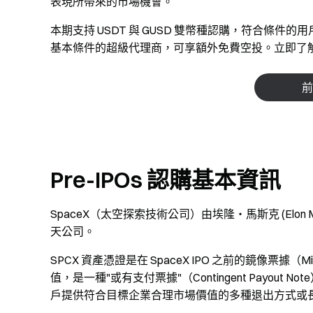
表現所帶來的市場機會。
本期支持 USDT 與 GUSD 雙幣種認購，符合條件的用
基本條件的超級代理商，可享額外免費空投。立即了解 P
前
Pre-IPOs 認購基本資訊
SpaceX（太空探索技術公司）由埃隆・馬斯克 (Elon
天公司。
SPCX 資產憑證是在 SpaceX IPO 之前的鏡像票據（
值，是一種"或有支付票據"（Contingent Payout 
戶提供符合目標企業合理市場價值的多種退出方式或