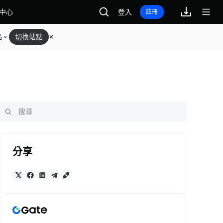
中心
登入
註冊
品。
切換站點
分享