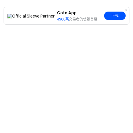
Gate App
下載
4500萬
交易者的信賴首選
簡介
關於我們
產品
職業機會
C2C
服務
新聞中心
閃兑與大宗交易
VIP 權益
F1 紅牛車隊官方贊助商
Learn
現貨交易
機構服務
用戶協議
學院
槓桿交易