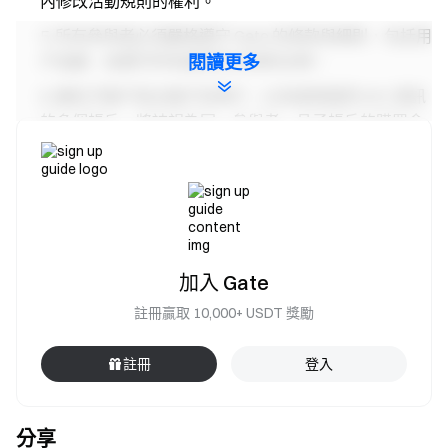
內修改活動規則的權利。
所有參與者必須嚴格遵守 Gate 的條款與細則，包括用
戶協議，並遵守所有適用的法律與法規。
閱讀更多
擁有子帳戶與主帳戶的用戶，以及使用相同 KYC 資訊
的多個帳戶，將被視為同一參與者，且子帳戶的購買金
額不計入主帳戶。
市場做市商、公司與機構帳戶不得參與本活動。
若發現任何非法、不當、不正當或不公平行為，包括
但不限於作弊、使用多個帳戶及/或任何其他類型的違規
行為，Gate 保留取消用戶參與資格並沒收獎勵的權利。
加入 Gate
若翻譯版本與英文原版之間存在任何差異，將以英文
註冊贏取 10,000+ USDT 獎勵
版本為準。
Gate 保留隨時更改、修訂或取消本次促銷活動任何
註冊
登入
條款或整體活動的權利，無需事先通知。
本活動不得與其他活動同時參加。
分享