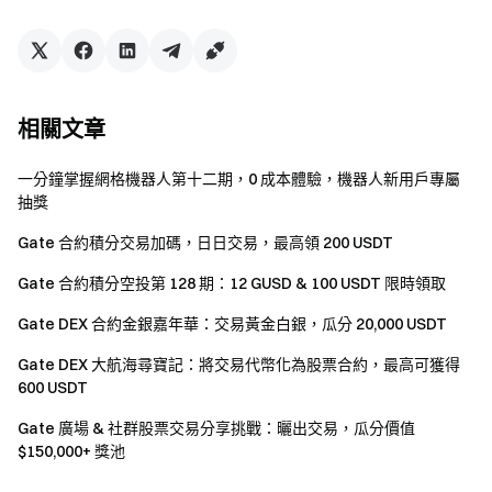
Gate 保留所有最終解釋權。
Gate團隊 2025年4月18日 **加密貨幣之門** 安全、快捷、
輕鬆交易超過 3,800 種加密貨幣 **立即行動**
註冊帳戶
，最
高可領 $10,000 迎新獎勵
邀請他人註冊
，可獲 40% 佣金 **
相關文章
關注官方頻道**
訪問Gate 官網
下載Gate App
|
電腦端
關注
X (Twitter)
，獲取最新福利
加入Telegram社群
，討論熱點
一分鐘掌握網格機器人第十二期，0 成本體驗，機器人新用戶專屬
話題
進入全球社群
，獲取最新資訊 **透明度保障**
查看
抽獎
100% 儲備金證明
Gate 合約積分交易加碼，日日交易，最高領 200 USDT
Gate 合約積分空投第 128 期：12 GUSD & 100 USDT 限時領取
Gate DEX 合約金銀嘉年華：交易黃金白銀，瓜分 20,000 USDT
Gate DEX 大航海尋寶記：將交易代幣化為股票合約，最高可獲得
600 USDT
Gate 廣場 & 社群股票交易分享挑戰：曬出交易，瓜分價值
$150,000+ 獎池