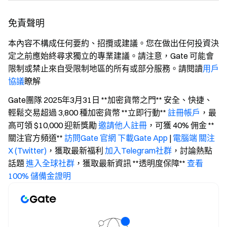
免責聲明
本內容不構成任何要約、招攬或建議。您在做出任何投資決
定之前應始終尋求獨立的專業建議。請注意，Gate 可能會
限制或禁止來自受限制地區的所有或部分服務。請閱讀
用戶
協議
瞭解
Gate團隊 2025年3月31日 **加密貨幣之門** 安全、快捷、
輕鬆交易超過 3,800 種加密貨幣 **立即行動**
註冊帳戶
，最
高可領 $10,000 迎新獎勵
邀請他人註冊
，可獲 40% 佣金 **
關注官方頻道**
訪問Gate 官網
下載Gate App
|
電腦端
關注
X (Twitter)
，獲取最新福利
加入Telegram社群
，討論熱點
話題
進入全球社群
，獲取最新資訊 **透明度保障**
查看
100% 儲備金證明