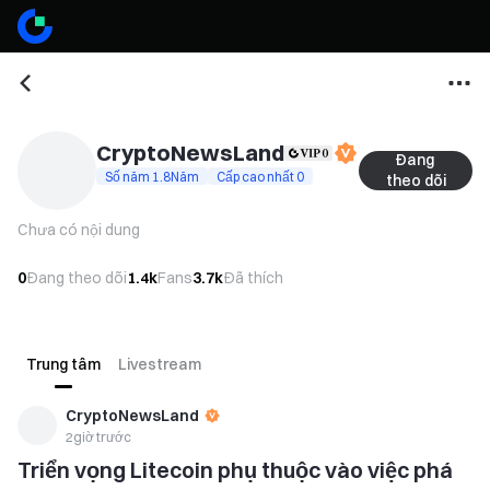
CryptoNewsLand
Đang 
Số năm 1.8Năm
Cấp cao nhất 0
theo dõi
Chưa có nội dung
0
Đang theo dõi
1.4k
Fans
3.7k
Đã thích
Trung tâm
Livestream
CryptoNewsLand
2giờ trước
Triển vọng Litecoin phụ thuộc vào việc phá 