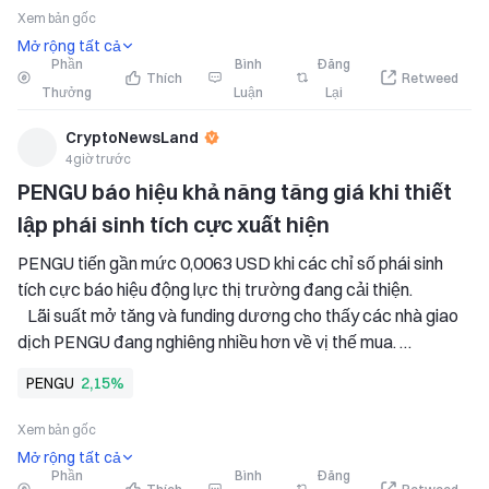
Pudgy Penguins — PENGU,
Xem bản gốc
Mở rộng tất cả
Phần
Bình
Đăng
Thích
Retweed
Thưởng
Luận
Lại
CryptoNewsLand
4giờ trước
PENGU báo hiệu khả năng tăng giá khi thiết 
lập phái sinh tích cực xuất hiện
PENGU tiến gần mức 0,0063 USD khi các chỉ số phái sinh 
tích cực báo hiệu động lực thị trường đang cải thiện. 
   Lãi suất mở tăng và funding dương cho thấy các nhà giao 
dịch PENGU đang nghiêng nhiều hơn về vị thế mua. 
   Phe bò phải lấy lại mức 0,0070 USD và bảo vệ mức 0,0056 
PENGU
2,15%
USD để duy trì triển vọng tăng giá. 
Pudgy Penguins — PENGU,
Xem bản gốc
Mở rộng tất cả
Phần
Bình
Đăng