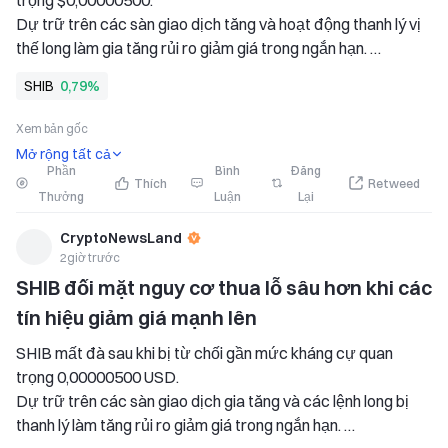
trọng $0,00000500. 
Dự trữ trên các sàn giao dịch tăng và hoạt động thanh lý vị 
thế long làm gia tăng rủi ro giảm giá trong ngắn hạn. 
Phe bò phải giành lại đường trung bình động 50 ngày để khôi 
SHIB
0,79%
phục động lực tăng giá. 
Shiba Inu bước vào tháng 8 với sự lạc quan mới sau khi
Xem bản gốc
Mở rộng tất cả
Phần
Bình
Đăng
Thích
Retweed
Thưởng
Luận
Lại
CryptoNewsLand
2giờ trước
SHIB đối mặt nguy cơ thua lỗ sâu hơn khi các 
tín hiệu giảm giá mạnh lên
SHIB mất đà sau khi bị từ chối gần mức kháng cự quan 
trọng 0,00000500 USD. 
Dự trữ trên các sàn giao dịch gia tăng và các lệnh long bị 
thanh lý làm tăng rủi ro giảm giá trong ngắn hạn. 