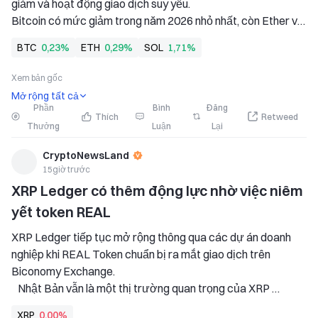
giảm và hoạt động giao dịch suy yếu. 
Bitcoin có mức giảm trong năm 2026 nhỏ nhất, còn Ether và 
Solana có mức thua lỗ từ đầu năm lớn hơn trong danh mục 
BTC
0,23%
ETH
0,29%
SOL
1,71%
mô hình của GSR. 
Core3 Portfolio có thành tích kém hơn danh mục...
Xem bản gốc
Mở rộng tất cả
Phần
Bình
Đăng
Thích
Retweed
Thưởng
Luận
Lại
CryptoNewsLand
15giờ trước
XRP Ledger có thêm động lực nhờ việc niêm 
yết token REAL
XRP Ledger tiếp tục mở rộng thông qua các dự án doanh 
nghiệp khi REAL Token chuẩn bị ra mắt giao dịch trên 
Biconomy Exchange. 
   Nhật Bản vẫn là một thị trường quan trọng của XRP 
Ledger với sự hỗ trợ liên tục từ các công ty tài chính và 
XRP
0,00%