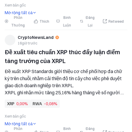
   Sự lạc quan của cộng đồng vẫn mạnh mẽ khi các chỉ báo 
Xem bản gốc
kỹ thuật
Mở rộng tất cả
Phần
Bình
Đăng
Thích
Retweed
Thưởng
Luận
Lại
CryptoNewsLand
16giờ trước
Đề xuất tiêu chuẩn XRP thúc đẩy luận điểm 
tăng trưởng của XRPL
Đề xuất XRP Standards giới thiệu cơ chế phối hợp đa chữ 
ký trên chuỗi, nhằm cải thiện độ tin cậy cho việc phê duyệt 
giao dịch doanh nghiệp trên XRPL. 
XRPL ghi nhận mức tăng 25,16% hàng tháng về số người 
nắm giữ RWA khi giá trị tài sản được đại diện vượt 4 tỷ USD 
XRP
0,00%
RWA
-0,08%
trong các tài sản được token hóa.
Xem bản gốc
Mở rộng tất cả
Phần
Bình
Đăng