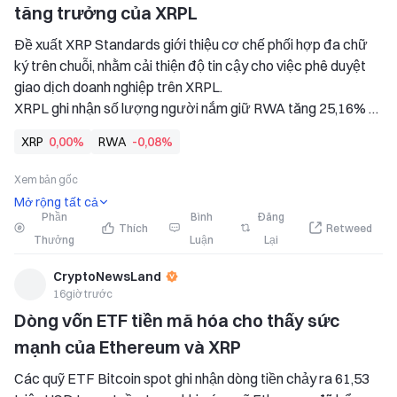
tăng trưởng của XRPL
Đề xuất XRP Standards giới thiệu cơ chế phối hợp đa chữ 
ký trên chuỗi, nhằm cải thiện độ tin cậy cho việc phê duyệt 
giao dịch doanh nghiệp trên XRPL. 
XRPL ghi nhận số lượng người nắm giữ RWA tăng 25,16% 
hàng tháng khi giá trị tài sản được đại diện vượt 4 tỷ USD 
XRP
0,00%
RWA
-0,08%
trên các tài sản được token hóa.
Xem bản gốc
Mở rộng tất cả
Phần
Bình
Đăng
Thích
Retweed
Thưởng
Luận
Lại
CryptoNewsLand
16giờ trước
Dòng vốn ETF tiền mã hóa cho thấy sức 
mạnh của Ethereum và XRP
Các quỹ ETF Bitcoin spot ghi nhận dòng tiền chảy ra 61,53 