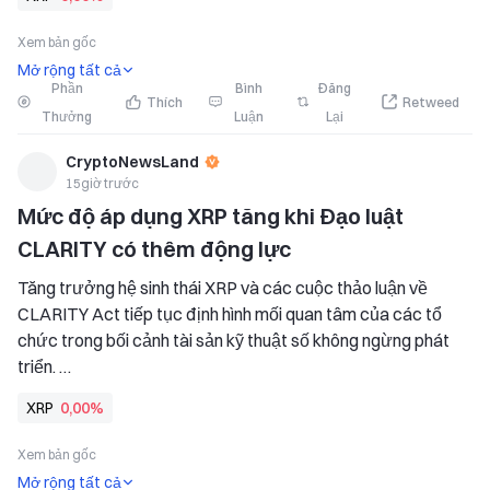
công nghệ lớn. 
   Việc niêm yết REAL Token trên Biconomy có thể mở rộng 
Xem bản gốc
thị trường
Mở rộng tất cả
Phần
Bình
Đăng
Thích
Retweed
Thưởng
Luận
Lại
CryptoNewsLand
15giờ trước
Mức độ áp dụng XRP tăng khi Đạo luật 
CLARITY có thêm động lực
Tăng trưởng hệ sinh thái XRP và các cuộc thảo luận về 
CLARITY Act tiếp tục định hình mối quan tâm của các tổ 
chức trong bối cảnh tài sản kỹ thuật số không ngừng phát 
triển. 
   Các sáng kiến của nhà phát triển và tiến triển về quy định 
XRP
0,00%
đang củng cố sự chú ý đối với vai trò dài hạn của XRP trong 
cơ sở hạ tầng tài chính. 
Xem bản gốc
   Dự trữ chiến lược
Mở rộng tất cả