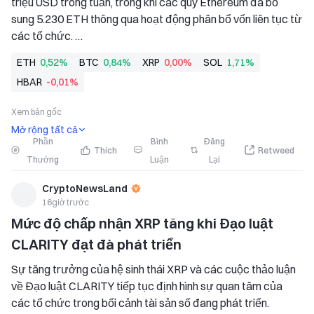
triệu USD trong tuần, trong khi các quỹ Ethereum đã bổ 
sung 5.230 ETH thông qua hoạt động phân bổ vốn liên tục từ 
các tổ chức. 
Các ETF XRP thu hút dòng tiền chảy vào mới 14,86 triệu 
ETH
0,52%
BTC
0,84%
XRP
0,00%
SOL
1,71%
USD, phản ánh nhu cầu bền vững từ các tổ chức bất chấp 
HBAR
-0,01%
dòng tiền chảy ra tổng thể của các ETF crypto. 
BlackRock
Xem bản gốc
Mở rộng tất cả
Phần
Bình
Đăng
Thích
Retweed
Thưởng
Luận
Lại
CryptoNewsLand
16giờ trước
Mức độ chấp nhận XRP tăng khi Đạo luật 
CLARITY đạt đà phát triển
Sự tăng trưởng của hệ sinh thái XRP và các cuộc thảo luận 
về Đạo luật CLARITY tiếp tục định hình sự quan tâm của 
các tổ chức trong bối cảnh tài sản số đang phát triển. 