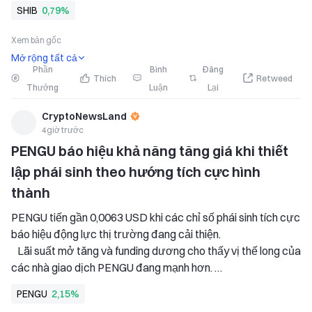
Phe bò phải giành lại đường trung bình động 50 ngày để khôi 
SHIB
0,79%
phục đà tăng. 
Shiba Inu bước vào tháng 8 với sự lạc quan renewed sau
Xem bản gốc
Mở rộng tất cả
Phần
Bình
Đăng
Thích
Retweed
Thưởng
Luận
Lại
CryptoNewsLand
4giờ trước
PENGU báo hiệu khả năng tăng giá khi thiết 
lập phái sinh theo hướng tích cực hình 
thành
PENGU tiến gần 0,0063 USD khi các chỉ số phái sinh tích cực 
báo hiệu động lực thị trường đang cải thiện. 
   Lãi suất mở tăng và funding dương cho thấy vị thế long của 
các nhà giao dịch PENGU đang mạnh hơn. 
   Phe bò phải giành lại mốc 0,0070 USD và bảo vệ 0,0056 
PENGU
2,15%
USD để duy trì triển vọng tăng giá. 