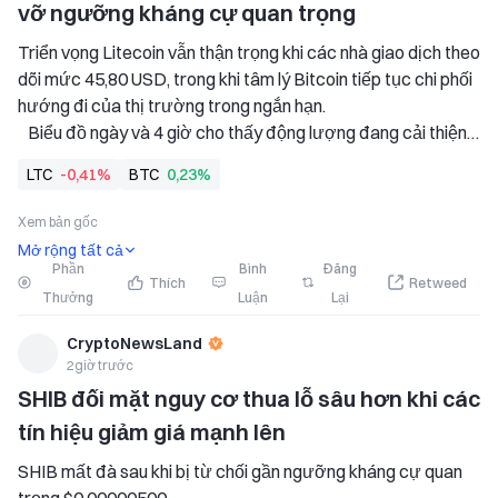
vỡ ngưỡng kháng cự quan trọng
Triển vọng Litecoin vẫn thận trọng khi các nhà giao dịch theo 
dõi mức 45,80 USD, trong khi tâm lý Bitcoin tiếp tục chi phối 
hướng đi của thị trường trong ngắn hạn. 
   Biểu đồ ngày và 4 giờ cho thấy động lượng đang cải thiện, 
mặc dù cấu trúc giảm giá rộng hơn vẫn nguyên vẹn bên dưới 
LTC
-0,41%
BTC
0,23%
vùng kháng cự chính. 
   MACD, RSI và sự phá vỡ kênh
Xem bản gốc
Mở rộng tất cả
Phần
Bình
Đăng
Thích
Retweed
Thưởng
Luận
Lại
CryptoNewsLand
2giờ trước
SHIB đối mặt nguy cơ thua lỗ sâu hơn khi các 
tín hiệu giảm giá mạnh lên
SHIB mất đà sau khi bị từ chối gần ngưỡng kháng cự quan 