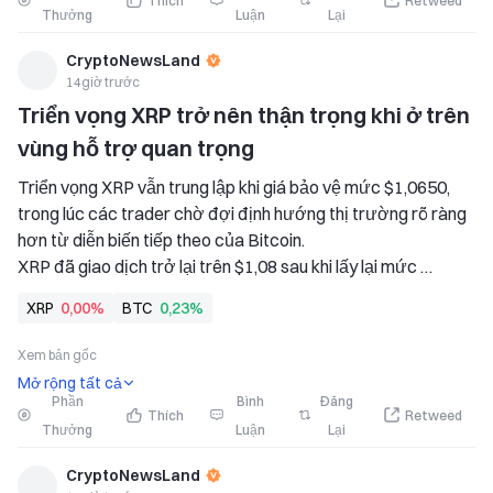
Thích
Retweed
Thưởng
Luận
Lại
CryptoNewsLand
14giờ trước
Triển vọng XRP trở nên thận trọng khi ở trên 
vùng hỗ trợ quan trọng
Triển vọng XRP vẫn trung lập khi giá bảo vệ mức $1,0650, 
trong lúc các trader chờ đợi định hướng thị trường rõ ràng 
hơn từ diễn biến tiếp theo của Bitcoin. 
XRP đã giao dịch trở lại trên $1,08 sau khi lấy lại mức 
$1,0650, dù khối lượng thấp hơn khiến các trader tiếp tục 
XRP
0,00%
BTC
0,23%
tập trung chờ xác nhận. 
Tâm lý đối với Bitcoin tiếp tục thúc đẩy XRP
Xem bản gốc
Mở rộng tất cả
Phần
Bình
Đăng
Thích
Retweed
Thưởng
Luận
Lại
CryptoNewsLand