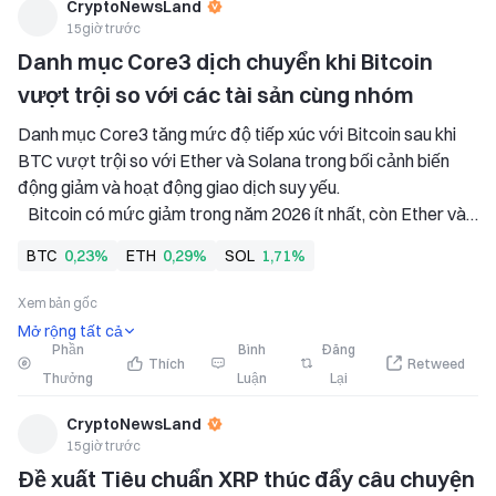
CryptoNewsLand
15giờ trước
Danh mục Core3 dịch chuyển khi Bitcoin 
vượt trội so với các tài sản cùng nhóm
Danh mục Core3 tăng mức độ tiếp xúc với Bitcoin sau khi 
BTC vượt trội so với Ether và Solana trong bối cảnh biến 
động giảm và hoạt động giao dịch suy yếu. 
   Bitcoin có mức giảm trong năm 2026 ít nhất, còn Ether và 
Solana ghi nhận mức lỗ từ đầu năm đến nay lớn hơn trong 
BTC
0,23%
ETH
0,29%
SOL
1,71%
danh mục mô hình của GSR. 
   Danh mục Core3 kém hiệu quả hơn danh mục
Xem bản gốc
Mở rộng tất cả
Phần
Bình
Đăng
Thích
Retweed
Thưởng
Luận
Lại
CryptoNewsLand
15giờ trước
Đề xuất Tiêu chuẩn XRP thúc đẩy câu chuyện 