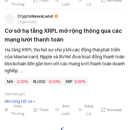
Thích
Retweed
Thưởng
Luận
Lại
CryptoNewsLand
17giờ trước
Cơ sở hạ tầng XRPL mở rộng thông qua các 
mạng lưới thanh toán
Hạ tầng XRPL thu hút sự chú ý khi các động thái phát triển 
của Mastercard, Ripple và BVNK đưa hoạt động thanh toán 
blockchain đến gần hơn với các mạng lưới thanh toán doanh 
nghiệp. 
Việc Mastercard mua lại BVNK và các sáng kiến RLUSD 
MA
-2,32%
RLUSD
-0,03%
XRP
0,00%
của Ripple tiếp tục mở rộng hạ tầng blockchain dành cho tổ 
chức trên các mạng lưới thanh toán e reguli hóa.
Xem bản gốc
Mở rộng tất cả
Phần
Bình
Đăng
Thích
Retweed
Thưởng
Luận
Lại