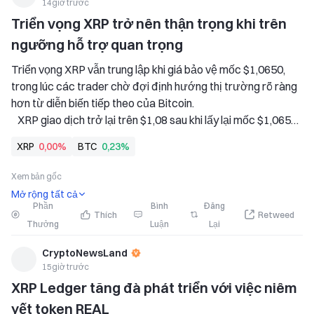
14giờ trước
Triển vọng XRP trở nên thận trọng khi trên 
ngưỡng hỗ trợ quan trọng
Triển vọng XRP vẫn trung lập khi giá bảo vệ mốc $1,0650, 
trong lúc các trader chờ đợi định hướng thị trường rõ ràng 
hơn từ diễn biến tiếp theo của Bitcoin. 
   XRP giao dịch trở lại trên $1,08 sau khi lấy lại mốc $1,0650, 
dù khối lượng thấp hơn khiến các trader tập trung chờ tín 
XRP
0,00%
BTC
0,23%
hiệu xác nhận phía trước. 
   Tâm lý đối với Bitcoin tiếp tục thúc đẩy XRP
Xem bản gốc
Mở rộng tất cả
Phần
Bình
Đăng
Thích
Retweed
Thưởng
Luận
Lại
CryptoNewsLand
15giờ trước
XRP Ledger tăng đà phát triển với việc niêm 
yết token REAL