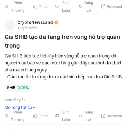
Phần
Bình
Đăng
Thích
Retweed
Thưởng
Luận
Lại
CryptoNewsLand
15giờ trước
Giá SHIB tạo đà tăng trên vùng hỗ trợ quan 
trọng
Giá SHIB tiếp tục tích lũy trên vùng hỗ trợ quan trọng khi 
người mua bảo vệ các mức tăng gần đây sau một đợt bứt 
phá mạnh trong ngày. 
   Cấu trúc thị trường được cải thiện tiếp tục đưa Giá SHIB 
vào tâm điểm khi các nhà giao dịch theo dõi vùng kháng cự 
SHIB
0,79%
để chờ xác nhận tăng giá tiếp theo. 
   Sự lạc quan của cộng đồng vẫn mạnh mẽ khi các tín hiệu kỹ 
Xem bản gốc
thuật
Mở rộng tất cả
Phần
Bình
Đăng
Thích
Retweed
Thưởng
Luận
Lại