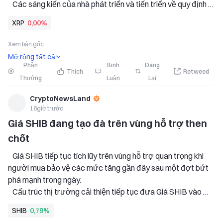
   Các sáng kiến của nhà phát triển và tiến triển về quy định 
đang củng cố sự chú ý đối với vai trò dài hạn của XRP trong 
XRP
0,00%
cơ sở hạ tầng tài chính. 
   Kho dự trữ chiến lược
Xem bản gốc
Mở rộng tất cả
Phần
Bình
Đăng
Thích
Retweed
Thưởng
Luận
Lại
CryptoNewsLand
16giờ trước
Giá SHIB đang tạo đà trên vùng hỗ trợ then 
chốt
   Giá SHIB tiếp tục tích lũy trên vùng hỗ trợ quan trọng khi 
người mua bảo vệ các mức tăng gần đây sau một đợt bứt 
phá mạnh trong ngày. 
   Cấu trúc thị trường cải thiện tiếp tục đưa Giá SHIB vào 
tâm điểm khi các nhà giao dịch theo dõi kháng cự để tìm xác 
SHIB
0,79%
nhận tăng giá tiếp theo. 