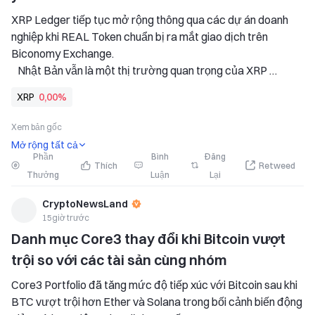
XRP Ledger tiếp tục mở rộng thông qua các dự án doanh 
nghiệp khi REAL Token chuẩn bị ra mắt giao dịch trên 
Biconomy Exchange. 
   Nhật Bản vẫn là một thị trường quan trọng của XRP 
Ledger với sự hỗ trợ liên tục từ các công ty tài chính và 
XRP
0,00%
công nghệ lớn. 
   Việc niêm yết REAL Token trên Biconomy có thể mở rộng 
Xem bản gốc
thị trường
Mở rộng tất cả
Phần
Bình
Đăng
Thích
Retweed
Thưởng
Luận
Lại
CryptoNewsLand
15giờ trước
Danh mục Core3 thay đổi khi Bitcoin vượt 
trội so với các tài sản cùng nhóm
Core3 Portfolio đã tăng mức độ tiếp xúc với Bitcoin sau khi 
BTC vượt trội hơn Ether và Solana trong bối cảnh biến động 