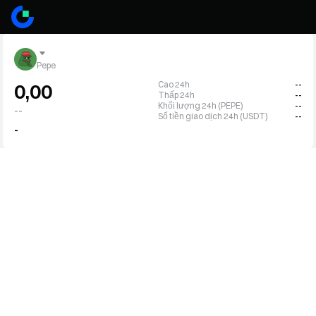
Pepe
Cao 24h
--
0,00
Thấp 24h
--
Khối lượng 24h (PEPE)
--
--
Số tiền giao dịch 24h (USDT)
--
-