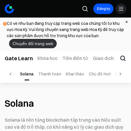
Đăng ký
Có vẻ như bạn đang truy cập trang web của chúng tôi từ khu
vực Hoa Kỳ. Vui lòng chuyển sang trang web Hoa Kỳ để truy cập
các sản phẩm được hỗ trợ trong khu vực của bạn.
Chuyển đổi trang web
Gate Learn
Khóa học
Tiền điện tử
Giao dịch
Web
Layer 2
Solana
Thanh toán
Khai thác
Chủ đề Hot
P2P
H
Solana
Solana là nền tảng blockchain tập trung vào hiệu suất
cao và độ trễ thấp, có khả năng xử lý các giao dịch quy