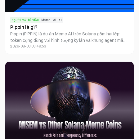
Người mới bắt đầu
Meme
AI
+
1
Pippin là gì?
Pippin (PIPPIN) là dự án Meme AI trên Solana gồm hai lớp:
token cộng đồng với hình tượng kỳ lân và khung agent mã
2026-08-03 03:49:53
nguồn mở hỗ trợ vai trò, mục tiêu, bộ nhớ cùng kỹ năng
công cụ. Nên tập trung đánh giá vòng lặp theo phong cách
BabyAGI, các bản demo và mức độ tập trung cung, không
phải các câu chuyện L1.