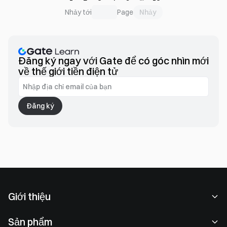
Machine và hệ thống metadata tiêu chuẩn phối hợp tạo nên
Nhảy
Nhảy tới
Page
nền tảng kỹ thuật vững chắc, cho phép các đội dự án xây
dựng sản phẩm tài sản số có thể xác minh, dễ mở rộng và
bền vững trong một khung thống nhất.
Đăng ký ngay với Gate để có góc nhìn mới
về thế giới tiền điện tử
Đăng ký
Giới thiệu
Về chúng tôi
Sản phẩm