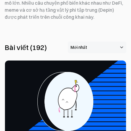
mô lớn. Nhiều câu chuyện phổ biến khác nhau như DeFi,
meme và cơ sở hạ tầng vật lý phi tập trung (Depin)
được phát triển trên chuỗi công khai này.
Bài viết
(
192
)