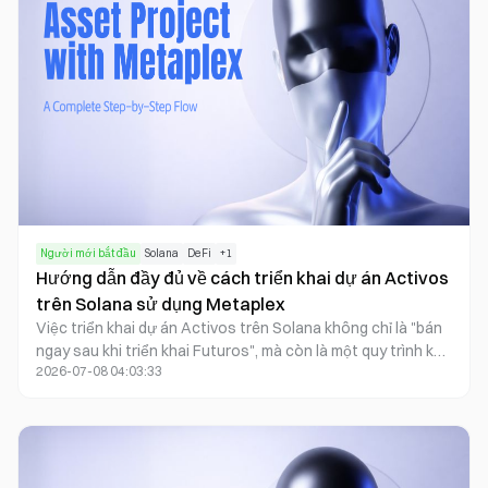
nâng cấp, chuyên môn của đội vận hành và mục tiêu khả
năng tương tác hệ sinh thái trong tương lai.
Người mới bắt đầu
Solana
DeFi
+
1
Hướng dẫn đầy đủ về cách triển khai dự án Activos
trên Solana sử dụng Metaplex
Việc triển khai dự án Activos trên Solana không chỉ là "bán
ngay sau khi triển khai Futuros", mà còn là một quy trình kỹ
2026-07-08 04:03:33
thuật có thể lặp lại. Quy trình này bắt đầu bằng việc xác
định mục tiêu và vòng đời của Activos, sau đó thiết kế cấu
trúc tài khoản cùng ranh giới quyền hạn bằng các thành
phần Metaplex. Sau khi hoàn thành các buổi diễn tập trên
Testnet, dự án tiếp tục với cấu hình tham số acuñar và triển