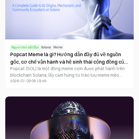
Người mới bắt đầu
Solana
Meme
Popcat Meme là gì? Hướng dẫn đầy đủ về nguồn
gốc, cơ chế vận hành và hệ sinh thái cộng đồng của
Popcat (SOL) là một đồng meme coin được phát hành trên
đồng Meme Coin Solana
blockchain Solana, lấy cảm hứng từ trào lưu meme mèo
2026-07-09 08:19:46
Popcat đang lan truyền mạnh mẽ. Với tư cách là một tài sản
kỹ thuật số vận hành theo cộng đồng, Popcat không dựa
vào các giao thức DeFi phức tạp hay ứng dụng hợp đồng
thông minh. Thay vào đó, đồng coin này xây dựng hệ sinh
thái riêng biệt thông qua văn hóa meme, sự gắn kết cộng
đồng, tính thanh khoản và hạ tầng mạng hiệu suất cao của
Solana.