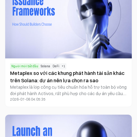
Người mới bắt đầu
Solana
DeFi
+
1
Metaplex so với các khung phát hành tài sản khác
trên Solana: dự án nên lựa chọn ra sao
Metaplex là lớp công cụ tiêu chuẩn hóa hỗ trợ toàn bộ vòng
đời phát hành Activos, rất phù hợp cho các dự án yêu cầu
2026-07-08 04:05:35
metadata thống nhất, mô hình phân quyền và plugin có khả
năng mở rộng. Trong khi đó, các khung khác lại mang đến sự
linh hoạt cao hơn cho việc phát hành nhẹ, các trường hợp
sử dụng theo chiều dọc hoặc các Token estándar cụ thể.
Trước khi quyết định sử dụng một khung duy nhất hay kết
hợp nhiều lớp, đội dự án cần đánh giá loại tài sản, tần suất