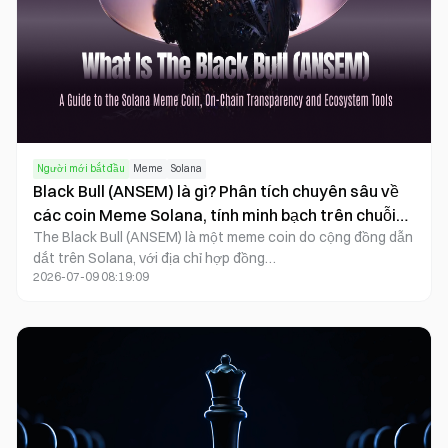
Người mới bắt đầu
Meme
Solana
Black Bull (ANSEM) là gì? Phân tích chuyên sâu về
các coin Meme Solana, tính minh bạch trên chuỗi
The Black Bull (ANSEM) là một meme coin do cộng đồng dẫn
và công cụ hệ sinh thái.
dắt trên Solana, với địa chỉ hợp đồng
2026-07-09 08:19:09
9cRCn9rGT8V2imeM2BaKs13yhMEais3ruM3rPvTGpump.
Dự án được ra mắt qua Pump.fun và giao dịch trên
PumpSwap. Khẩu hiệu của cộng đồng dự án là "charge
forward". Trang web blackbullsol lấy trực tiếp giá, thanh
khoản, vốn hóa thị trường và phân phối người nắm giữ từ
chuỗi, đồng thời cung cấp ba công cụ hỗ trợ: Ansem-call
Radar, Non-Custodial LP Pods và Market Terminal.