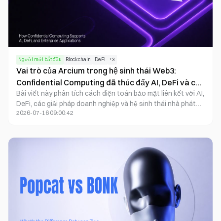
Người mới bắt đầu
Blockchain
DeFi
+
3
Vai trò của Arcium trong hệ sinh thái Web3:
Confidential Computing đã thúc đẩy AI, DeFi và các
Bài viết này phân tích cách điện toán bảo mật liên kết với AI,
ứng dụng doanh nghiệp như thế nào?
DeFi, các giải pháp doanh nghiệp và hệ sinh thái nhà phát
2026-07-16 09:00:42
triển, đồng thời mang đến góc nhìn về xu hướng phát triển
tương lai của điện toán bảo mật trong hạ tầng Blockchain.