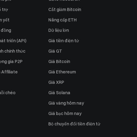
 trợ
Cắt giảm Bitcoin
m yết
Nâng cấp ETH
 đồng
Dữ liệu lớn
át triển (API)
Giá tiền điện tử
h chính thức
Giá GT
ơng gia P2P
Giá Bitcoin
Affiliate
Giá Ethereum
Giá XRP
uỗi chéo
Giá Solana
Giá vàng hôm nay
Giá bạc hôm nay
Bộ chuyển đổi tiền điện tử