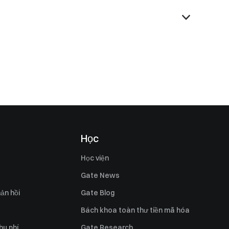
Học
Học viện
Gate News
ản hồi
Gate Blog
Bách khoa toàn thư tiền mã hóa
hu phí
Gate Research