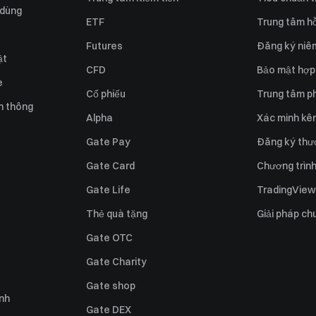
 dùng
ETF
Trung tâm hỗ
Futures
Đăng ký niê
ật
CFD
Bảo mật hợp
e
Cổ phiếu
Trung tâm ph
n thông
Alpha
Xác minh kên
Gate Pay
Đăng ký thư
Gate Card
Chương trình 
Gate Life
TradingView
Thẻ quà tặng
Giải pháp ch
Gate OTC
Gate Charity
Gate shop
ỉnh
Gate DEX