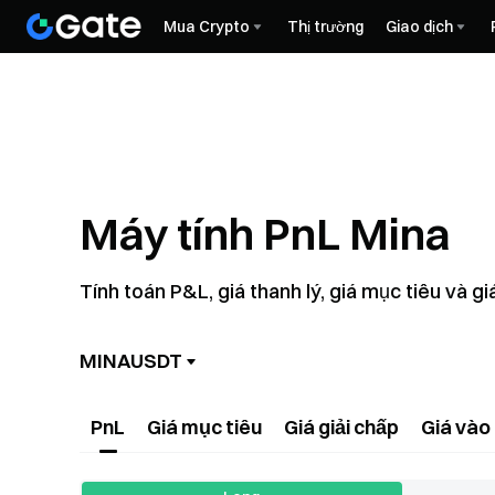
Mua Crypto
Thị trường
Giao dịch
Máy tính PnL Mina
Tính toán P&L, giá thanh lý, giá mục tiêu và g
MINAUSDT
PnL
Giá mục tiêu
Giá giải chấp
Giá vào 