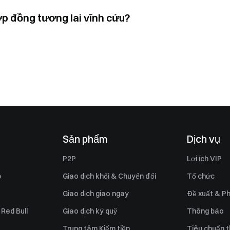
p đồng tương lai vĩnh cửu?
Sản phẩm
Dịch vụ
P2P
Lợi ích VIP
p
Giao dịch khối & Chuyển đổi
Tổ chức
Giao dịch giao ngay
Đề xuất & Ph
 Red Bull
Giao dịch ký quỹ
Thông báo
Trung tâm Kiếm tiền
Tiêu chuẩn t