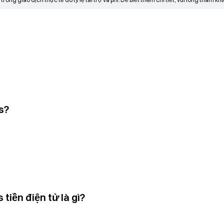
s?
tiền điện tử là gì?