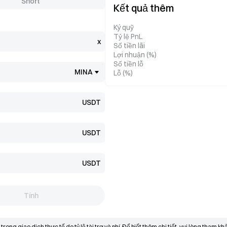
Short
Kết quả thêm
Ký quỹ
Tỷ lệ PnL
x
Số tiền lãi
Lợi nhuận (%)
Số tiền lỗ
MINA
Lỗ (%)
USDT
USDT
USDT
Tính
ong giao dịch thực tế do tỷ lệ tài trợ và phí.
Để biết thêm chi tiết, vui lòng tham kh