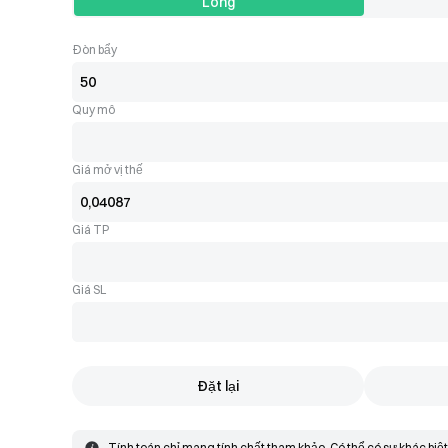
Long
Đòn bẩy
Quy mô
Giá mở vị thế
Giá TP
Giá SL
Đặt lại
Tính toán chỉ mang tính chất tham khảo. Có thể có sự khác biệt tr