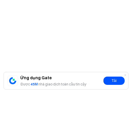
Ứng dụng Gate
Tải
Được
45M
nhà giao dịch toàn cầu tin cậy