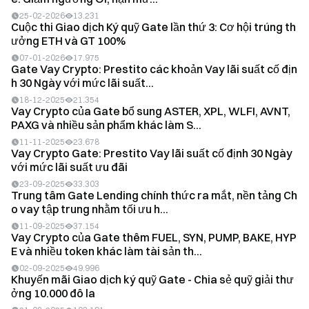
25-02-2026
13.231
Cuộc thi Giao dịch Ký quỹ Gate lần thứ 3: Cơ hội trúng th
ưởng ETH và GT 100%
07-01-2026
17.975
Gate Vay Crypto: Prestito các khoản Vay lãi suất cố địn
h 30 Ngày với mức lãi suất...
18-12-2025
21.354
Vay Crypto của Gate bổ sung ASTER, XPL, WLFI, AVNT,
PAXG và nhiều sản phẩm khác làm S...
11-11-2025
23.678
Vay Crypto Gate: Prestito Vay lãi suất cố định 30 Ngày
với mức lãi suất ưu đãi
23-09-2025
33.303
Trung tâm Gate Lending chính thức ra mắt, nền tảng Ch
o vay tập trung nhằm tối ưu h...
11-09-2025
37.154
Vay Crypto của Gate thêm FUEL, SYN, PUMP, BAKE, HYP
E và nhiều token khác làm tài sản th...
02-09-2025
49.996
Khuyến mãi Giao dịch ký quỹ Gate - Chia sẻ quỹ giải thư
ởng 10.000 đô la