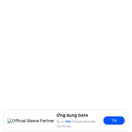
Ứng dụng Gate
Tải
Được
45M
nhà giao dịch toàn
cầu tin cậy