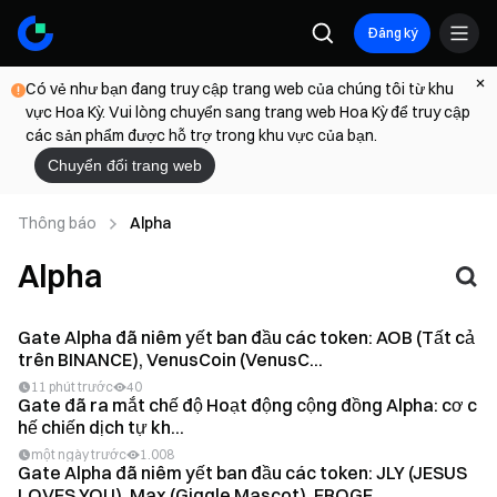
Đăng ký
Có vẻ như bạn đang truy cập trang web của chúng tôi từ khu
vực Hoa Kỳ. Vui lòng chuyển sang trang web Hoa Kỳ để truy cập
các sản phẩm được hỗ trợ trong khu vực của bạn.
Chuyển đổi trang web
Thông báo
Alpha
Alpha
Gate Alpha đã niêm yết ban đầu các token: AOB (Tất cả
trên BINANCE), VenusCoin (VenusC...
11 phút trước
40
Gate đã ra mắt chế độ Hoạt động cộng đồng Alpha: cơ c
hế chiến dịch tự kh...
một ngày trước
1.008
Gate Alpha đã niêm yết ban đầu các token: JLY (JESUS
LOVES YOU), Max (Giggle Mascot), FROGE...