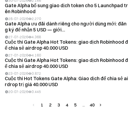
30-07-2026
2.146
Gate Alpha bổ sung giao dịch token cho 5 Launchpad tr
ên Robinhood
28-07-2026
2.270
Gate Alpha ưu đãi dành riêng cho người dùng mới: đăn
g ký để nhận 5 USD — giới...
27-07-2026
4.368
Cuộc thi Gate Alpha Hot Tokens: giao dịch Robinhood đ
ể chia sẻ airdrop 40.000 USD
27-07-2026
4.160
Cuộc thi Gate Alpha Hot Tokens: giao dịch Robinhood đ
ể chia sẻ airdrop 40.000 USD
23-07-2026
3.872
Cuộc thi Hot Tokens Gate Alpha: Giao dịch để chia sẻ ai
rdrop trị giá 40.000 USD
20-07-2026
3.445
1
2
3
4
5
40