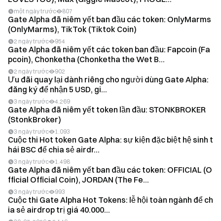
một ngày trước
807
Gate Alpha đã niêm yết ban đầu các token: OnlyMarms
(OnlyMarms), TikTok (Tiktok Coin)
2 ngày trước
954
Gate Alpha đã niêm yết các token ban đầu: Fapcoin (Fa
pcoin), Chonketha (Chonketha the Wet B...
2 ngày trước
902
Ưu đãi quay lại dành riêng cho người dùng Gate Alpha:
đăng ký để nhận 5 USD, gi...
3 ngày trước
4.269
Gate Alpha đã niêm yết token lần đầu: STONKBROKER
(StonkBroker)
3 ngày trước
1.093
Cuộc thi Hot token Gate Alpha: sự kiện đặc biệt hệ sinh t
hái BSC để chia sẻ airdr...
3 ngày trước
1.498
Gate Alpha đã niêm yết ban đầu các token: OFFICIAL (O
fficial Official Coin), JORDAN (The Fe...
3 ngày trước
993
Cuộc thi Gate Alpha Hot Tokens: lễ hội toàn ngành để ch
ia sẻ airdrop trị giá 40.000...