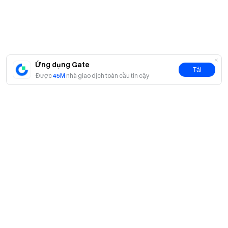
Ứng dụng Gate
Tải
Được
45M
nhà giao dịch toàn cầu tin cậy
Giới thiệu
Về chúng tôi
Sản phẩm
Cơ hội nghề nghiệp
P2P