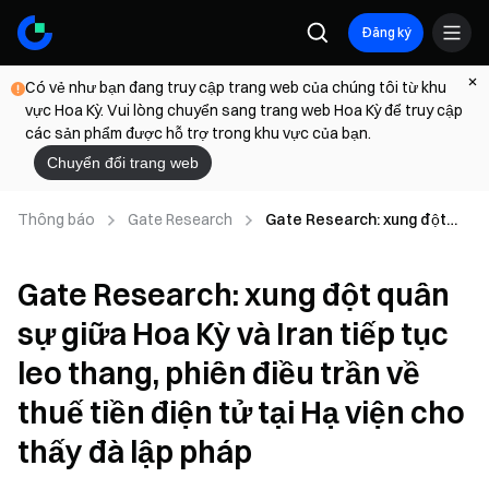
Đăng ký
Có vẻ như bạn đang truy cập trang web của chúng tôi từ khu
vực Hoa Kỳ. Vui lòng chuyển sang trang web Hoa Kỳ để truy cập
các sản phẩm được hỗ trợ trong khu vực của bạn.
Chuyển đổi trang web
Thông báo
Gate Research
Gate Research: xung đột
quân sự giữa Hoa Kỳ và Iran
tiếp tục leo thang, phiên
Gate Research: xung đột quân
điều trần về thuế tiền điện tử
tại Hạ viện cho thấy đà lập
sự giữa Hoa Kỳ và Iran tiếp tục
pháp
leo thang, phiên điều trần về
thuế tiền điện tử tại Hạ viện cho
thấy đà lập pháp