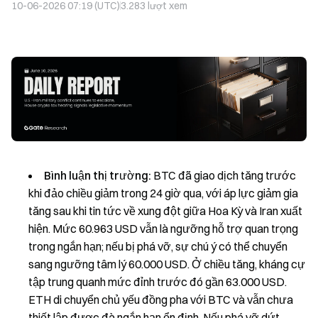
10-06-2026 07:19 (UTC)
3.283
lượt xem
Bình luận thị trường:
BTC đã giao dịch tăng trước
khi đảo chiều giảm trong 24 giờ qua, với áp lực giảm gia
tăng sau khi tin tức về xung đột giữa Hoa Kỳ và Iran xuất
hiện. Mức 60.963 USD vẫn là ngưỡng hỗ trợ quan trọng
trong ngắn hạn; nếu bị phá vỡ, sự chú ý có thể chuyển
sang ngưỡng tâm lý 60.000 USD. Ở chiều tăng, kháng cự
tập trung quanh mức đỉnh trước đó gần 63.000 USD.
ETH di chuyển chủ yếu đồng pha với BTC và vẫn chưa
thiết lập được đà ngắn hạn ổn định. Nếu phá vỡ dứt