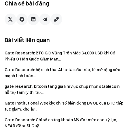
Chia sẻ bài đăng
Tuyên bố từ chối trách nhiệm
Việc đầu tư vào thị trường tiền điện tử tiềm ẩn rủi ro cao.
Người dùng được khuyến nghị tự nghiên cứu và hiểu rõ bản
chất của tài sản cũng như sản phẩm trước khi đưa ra bất kỳ
Bài viết liên quan
quyết định đầu tư nào.
Gate
không chịu trách nhiệm đối với
bất kỳ tổn thất hoặc thiệt hại nào phát sinh từ các quyết
Gate Research: BTC Giữ Vững Trên Mốc 64.000 USD khi Cổ
định như vậy.
Phiếu Ở Hàn Quốc Giảm Mạn...
Gate Research: hệ sinh thái AI tự tái cấu trúc, từ mở rộng sức
mạnh tính toán...
Nhóm Gate
gate research: bitcoin tăng giá khi việc chấp nhận stablecoin
Ngày 10 tháng 6 năm 2026
hỗ trợ tâm lý thị trư...
Gate Institutional Weekly: chỉ số biến động DVOL của BTC tiếp
tục giảm, khối lư...
Cổng vào Tiền điện tử
Giao dịch hơn 4,900 loại tiền điện tử một cách an toàn,
Gate Research: Chỉ số chứng khoán Mỹ đạt mức cao kỷ lục,
nhanh chóng và dễ dàng
NEAR đề xuất Quỹ...