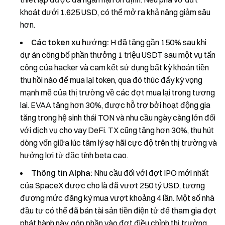
khoát dưới 1.625 USD, có thể mở ra khả năng giảm sâu
hơn.
Các token xu hướng:
H đã tăng gần 150% sau khi
dự án công bố phần thưởng 1 triệu USDT sau một vụ tấn
công của hacker và cam kết sử dụng bất kỳ khoản tiền
thu hồi nào để mua lại token, qua đó thúc đẩy kỳ vọng
mạnh mẽ của thị trường về các đợt mua lại trong tương
lai. EVAA tăng hơn 30%, được hỗ trợ bởi hoạt động gia
tăng trong hệ sinh thái TON và nhu cầu ngày càng lớn đối
với dịch vụ cho vay DeFi. TX cũng tăng hơn 30%, thu hút
dòng vốn giữa lúc tâm lý sợ hãi cực độ trên thị trường và
hưởng lợi từ đặc tính beta cao.
Thông tin Alpha:
Nhu cầu đối với đợt IPO mới nhất
của SpaceX được cho là đã vượt 250 tỷ USD, tương
đương mức đăng ký mua vượt khoảng 4 lần. Một số nhà
đầu tư có thể đã bán tài sản tiền điện tử để tham gia đợt
phát hành này, góp phần vào đợt điều chỉnh thị trường