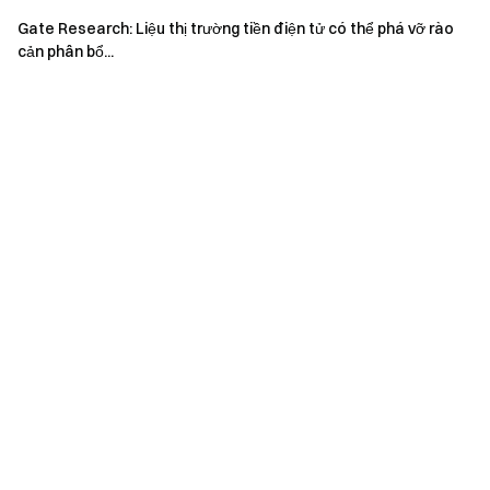
Hành động ngay
Gate Research: Liệu thị trường tiền điện tử có thể phá vỡ rào
Đăng ký
và nhận phần thưởng chào mừng lên tới $10,000
cản phân bổ...
Mời bạn bè
và kiếm hoa hồng 40%
Giữ kết nối
Truy cập trang web chính thức của Gate
Tải xuống ứng dụng Gate | Máy tính
Theo dõi chúng tôi trên X (Twitter)
để nhận thêm tiền
thưởng
Tham gia cộng đồng Telegram của chúng tôi
để thảo luận
về các chủ đề thịnh hành
Tương tác với cộng đồng toàn cầu của chúng tôi
để biết
thông tin chi tiết mới nhất
Minh bạch & Bảo mật
Kiểm tra 100% Bằng chứng dự trữ của chúng tôi