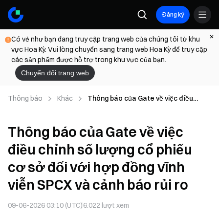
Đăng ký
Có vẻ như bạn đang truy cập trang web của chúng tôi từ khu
vực Hoa Kỳ. Vui lòng chuyển sang trang web Hoa Kỳ để truy cập
các sản phẩm được hỗ trợ trong khu vực của bạn.
Chuyển đổi trang web
Thông báo
Khác
Thông báo của Gate về việc điều
chỉnh số lượng cổ phiếu cơ sở đối với
hợp đồng vĩnh viễn SPCX và cảnh báo
Thông báo của Gate về việc
rủi ro
điều chỉnh số lượng cổ phiếu
cơ sở đối với hợp đồng vĩnh
viễn SPCX và cảnh báo rủi ro
09-06-2026 03:10 (UTC)
6.022
lượt xem