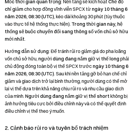
Mốc thời gian quan trọng
: Nền tảng sẽ kích hoạt
Chế độ
chỉ giảm
cho hợp đồng vĩnh viễn SPCX từ
ngày 10 tháng 6
năm 2026, 08:30 (UTC)
, kéo dài khoảng 30 phút (tùy thuộc
vào thực tế hệ thống thực hiện).
Trong thời gian này, hệ
thống sẽ buộc chuyển đổi sang thông số vốn chủ sở hữu
mới nhất
.
Hướng dẫn sử dụng
: Để tránh rủi ro giảm giá do pha loãng
vốn chủ sở hữu,
người dùng đang nắm giữ vị thế long
phải
chủ động đóng toàn bộ vị thế SPCX trước
ngày 10 tháng 6
năm 2026, 08:30 (UTC)
. Sau khi nền tảng gỡ bỏ hạn chế chỉ
giảm và giao dịch trở lại bình thường, người dùng có thể mở
lại vị thế dựa trên khả năng chịu rủi ro và nhu cầu giao dịch
của mình.
Người dùng đang nắm giữ vị thế short
không bị
ảnh hưởng tiêu cực bởi điều chỉnh này và có thể quyết định
điều chỉnh vị thế theo ý muốn.
2. Cảnh báo rủi ro và tuyên bố trách nhiệm