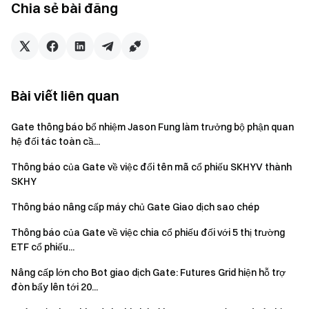
Chia sẻ bài đăng
CSKH của chúng tôi ngay lập tức.
Nhóm Gate
Ngày 9 tháng 6 năm 2026
Bài viết liên quan
Gate thông báo bổ nhiệm Jason Fung làm trưởng bộ phận quan
Cổng vào Tiền điện tử
hệ đối tác toàn cầ...
Giao dịch hơn 4,900 loại tiền điện tử một cách an toàn,
Thông báo của Gate về việc đổi tên mã cổ phiếu SKHYV thành
nhanh chóng và dễ dàng
SKHY
Hành động ngay
Đăng ký
và nhận phần thưởng chào mừng lên tới $10,000
Thông báo nâng cấp máy chủ Gate Giao dịch sao chép
Mời bạn bè
và kiếm hoa hồng 40%
Thông báo của Gate về việc chia cổ phiếu đối với 5 thị trường
Giữ kết nối
ETF cổ phiếu...
Truy cập trang web chính thức của Gate
Nâng cấp lớn cho Bot giao dịch Gate: Futures Grid hiện hỗ trợ
Tải xuống ứng dụng Gate | Máy tính
đòn bẩy lên tới 20...
Theo dõi chúng tôi trên X (Twitter)
để nhận thêm tiền