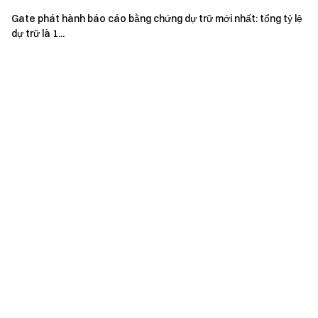
Để biết thêm thông tin, vui lòng đọc
Thỏa thuận người dùng
.
Gate phát hành báo cáo bằng chứng dự trữ mới nhất: tổng tỷ lệ
dự trữ là 1...
Nhóm Gate
Ngày 26 tháng 5 năm 2026
Cổng vào Tiền điện tử
Giao dịch hơn 4,900 loại tiền điện tử một cách an toàn,
nhanh chóng và dễ dàng
Hành động ngay
Đăng ký
và nhận phần thưởng chào mừng lên tới $10,000
Mời bạn bè
và kiếm hoa hồng 40%
Giữ kết nối
Truy cập trang web chính thức của Gate
Tải xuống ứng dụng Gate | Máy tính
Theo dõi chúng tôi trên X (Twitter)
để nhận thêm tiền
thưởng