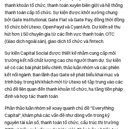
thanh khoản tổ chức, thanh toán xuyên biên giới và hệ thống
thanh toán cấp tổ chức. Sự kiện được khởi xướng chung
bởi Gate Institutional, Gate Fiat và Gate Pay, đồng thời đồng
tổ chức bởi Utexo, OpenPayd và CyantArb. Dự kiến sẽ thu
hút hơn 150 chuyên gia từ các lĩnh vực thanh toán, OTC
(Giao dịch ngoài sàn), giao dịch tổ chức và fintech.
Sự kiện Capital Social được thiết kế nhằm cung cấp môi
trường kết nối chất lượng cao cho người tham dự. Sự kiện
sẽ có các bài phát biểu chính, thảo luận nhóm và các phiên
kết nối ngành. Ban lãnh đạo Gate sẽ phát biểu khai mạc và
trình bày, trong khi khách mời từ Utexo sẽ tập trung vào các
chủ đề liên quan đến thanh khoản tổ chức, hạ tầng tiền pháp
định và hợp tác thanh toán.
Phần thảo luận nhóm sẽ xoay quanh chủ đề "Everything
Capital", khám phá các vấn đề như dòng vốn trong kỷ
nguyên tài sản số, thanh toán tổ chức, cấu trúc thị trường