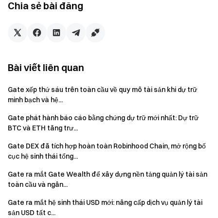
Chia sẻ bài đăng
(MFSA), qua đó củng cố khung tuân thủ toàn cầu.
Khi xu hướng tổ chức hóa tiếp tục phát triển, sự phối hợp
giữa thanh toán, kênh tiền pháp định vào/ra, thanh khoản
OTC và khả năng thanh toán trên chuỗi đang trở thành
hướng hạ tầng trọng điểm của ngành tài sản số. Thông qua
Bài viết liên quan
việc phát triển liên tục các mảng kinh doanh như Gate
Gate xếp thứ sáu trên toàn cầu về quy mô tài sản khi dự trữ
Institutional, Gate Fiat và Gate Pay, Gate đang kết nối sâu
minh bạch và hệ...
hơn thị trường tài sản số với hệ thống tài chính toàn cầu,
đồng thời nâng cao năng lực về thanh khoản tổ chức, mạng
Gate phát hành báo cáo bằng chứng dự trữ mới nhất: Dự trữ
lưới thanh toán và thanh quyết toán xuyên biên giới.
BTC và ETH tăng trư...
Gate DEX đã tích hợp hoàn toàn Robinhood Chain, mở rộng bố
Tuyên bố từ chối trách nhiệm
cục hệ sinh thái tổng...
Nội dung này không cấu thành báo giá, lời mời gọi hoặc
Gate ra mắt Gate Wealth để xây dựng nền tảng quản lý tài sản
toàn cầu và ngân...
khuyến nghị. Bạn nên luôn tìm kiếm tư vấn chuyên nghiệp độc
lập trước khi đưa ra quyết định đầu tư. Gate có thể hạn chế
Gate ra mắt hệ sinh thái USD mới: nâng cấp dịch vụ quản lý tài
hoặc cấm một số dịch vụ tại các khu vực pháp lý nhất định.
sản USD tất c...