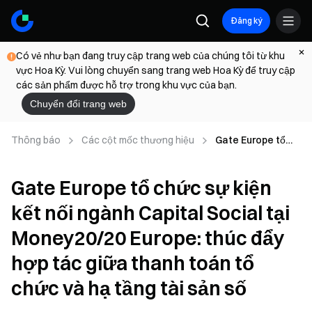
Đăng ký
Có vẻ như bạn đang truy cập trang web của chúng tôi từ khu
vực Hoa Kỳ. Vui lòng chuyển sang trang web Hoa Kỳ để truy cập
các sản phẩm được hỗ trợ trong khu vực của bạn.
Chuyển đổi trang web
Thông báo
Các cột mốc thương hiệu
Gate Europe tổ
chức sự kiện kết
nối ngành Capital
Gate Europe tổ chức sự kiện
Social tại
Money20/20
kết nối ngành Capital Social tại
Europe: thúc đẩy
hợp tác giữa
Money20/20 Europe: thúc đẩy
thanh toán tổ
chức và hạ tầng
hợp tác giữa thanh toán tổ
tài sản số
chức và hạ tầng tài sản số