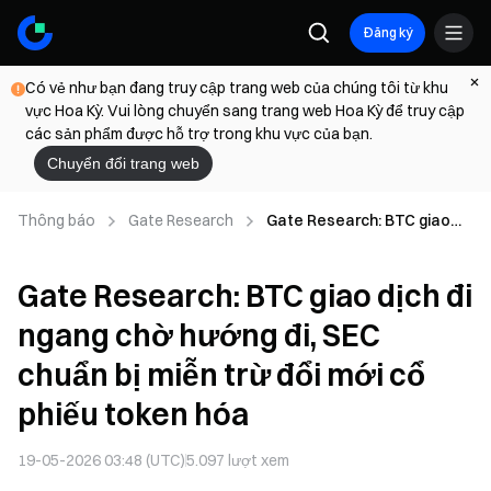
Đăng ký
Có vẻ như bạn đang truy cập trang web của chúng tôi từ khu
vực Hoa Kỳ. Vui lòng chuyển sang trang web Hoa Kỳ để truy cập
các sản phẩm được hỗ trợ trong khu vực của bạn.
Chuyển đổi trang web
Thông báo
Gate Research
Gate Research: BTC giao
dịch đi ngang chờ hướng đi,
SEC chuẩn bị miễn trừ đổi
Gate Research: BTC giao dịch đi
mới cổ phiếu token hóa
ngang chờ hướng đi, SEC
chuẩn bị miễn trừ đổi mới cổ
phiếu token hóa
19-05-2026 03:48 (UTC)
5.097
lượt xem