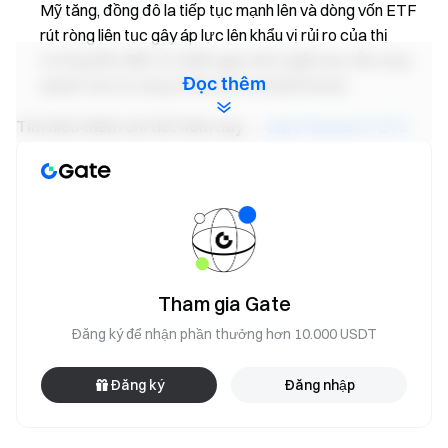
Mỹ tăng, đồng đô la tiếp tục mạnh lên và dòng vốn ETF
rút ròng liên tục gây áp lực lên khẩu vị rủi ro của thị
trường tiền điện tử, khiến giao dịch ngắn hạn vẫn xoay
Đọc thêm
quanh các kỳ vọng về lãi suất và thanh khoản.
Tìm hiểu thêm chi tiết hôm nay
→
Gate Research: BTC
Giao Dịch Đi Ngang Chờ Hướng Đi, SEC Chuẩn Bị Khung
Miễn Trừ Đổi Mới Cổ Phiếu Token Hóa
Gate Research
là một nền tảng nghiên cứu toàn diện về
blockchain và tiền điện tử, cung cấp nội dung chuyên sâu cho
độc giả bao gồm phân tích kỹ thuật, thông tin thị trường,
nghiên cứu ngành, dự báo xu hướng và phân tích chính sách
Tham gia Gate
kinh tế vĩ mô.
Đăng ký để nhận phần thưởng hơn 10.000 USDT
Tuyên bố từ chối trách nhiệm
Đăng ký
Đăng nhập
Đầu tư vào thị trường tiền điện tử tiềm ẩn rủi ro cao. Người
dùng được khuyến cáo nên tự nghiên cứu và hiểu rõ bản