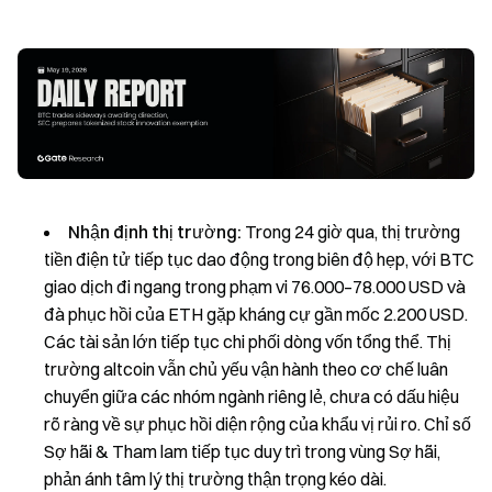
Nhận định thị trường:
Trong 24 giờ qua, thị trường
tiền điện tử tiếp tục dao động trong biên độ hẹp, với BTC
giao dịch đi ngang trong phạm vi 76.000–78.000 USD và
đà phục hồi của ETH gặp kháng cự gần mốc 2.200 USD.
Các tài sản lớn tiếp tục chi phối dòng vốn tổng thể. Thị
trường altcoin vẫn chủ yếu vận hành theo cơ chế luân
chuyển giữa các nhóm ngành riêng lẻ, chưa có dấu hiệu
rõ ràng về sự phục hồi diện rộng của khẩu vị rủi ro. Chỉ số
Sợ hãi & Tham lam tiếp tục duy trì trong vùng Sợ hãi,
phản ánh tâm lý thị trường thận trọng kéo dài.