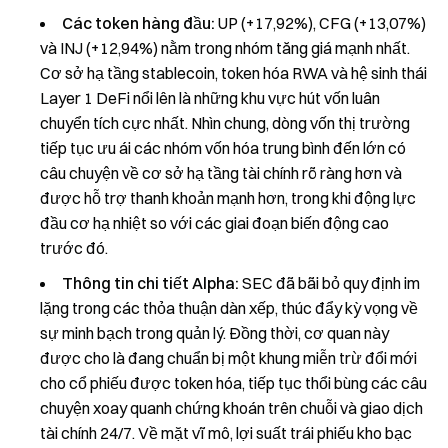
Các token hàng đầu:
UP (+17,92%), CFG (+13,07%)
và INJ (+12,94%) nằm trong nhóm tăng giá mạnh nhất.
Cơ sở hạ tầng stablecoin, token hóa RWA và hệ sinh thái
Layer 1 DeFi nổi lên là những khu vực hút vốn luân
chuyển tích cực nhất. Nhìn chung, dòng vốn thị trường
tiếp tục ưu ái các nhóm vốn hóa trung bình đến lớn có
câu chuyện về cơ sở hạ tầng tài chính rõ ràng hơn và
được hỗ trợ thanh khoản mạnh hơn, trong khi động lực
đầu cơ hạ nhiệt so với các giai đoạn biến động cao
trước đó.
Thông tin chi tiết Alpha:
SEC đã bãi bỏ quy định im
lặng trong các thỏa thuận dàn xếp, thúc đẩy kỳ vọng về
sự minh bạch trong quản lý. Đồng thời, cơ quan này
được cho là đang chuẩn bị một khung miễn trừ đổi mới
cho cổ phiếu được token hóa, tiếp tục thổi bùng các câu
chuyện xoay quanh chứng khoán trên chuỗi và giao dịch
tài chính 24/7. Về mặt vĩ mô, lợi suất trái phiếu kho bạc