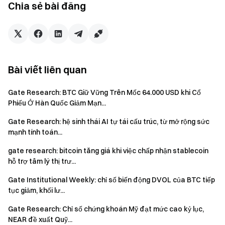
Chia sẻ bài đăng
chất của tài sản và sản phẩm trước khi đưa ra bất kỳ quyết
định đầu tư nào.
Gate
không chịu trách nhiệm cho bất kỳ tổn
thất hoặc thiệt hại nào phát sinh từ các quyết định đó.
Bài viết liên quan
Nhóm Gate
Ngày 19 tháng 5 năm 2026
Gate Research: BTC Giữ Vững Trên Mốc 64.000 USD khi Cổ
Phiếu Ở Hàn Quốc Giảm Mạn...
Gate Research: hệ sinh thái AI tự tái cấu trúc, từ mở rộng sức
Cổng vào Tiền điện tử
mạnh tính toán...
Giao dịch hơn 4,900 loại tiền điện tử một cách an toàn,
nhanh chóng và dễ dàng
gate research: bitcoin tăng giá khi việc chấp nhận stablecoin
Hành động ngay
hỗ trợ tâm lý thị trư...
Đăng ký
và nhận phần thưởng chào mừng lên tới $10,000
Gate Institutional Weekly: chỉ số biến động DVOL của BTC tiếp
Mời bạn bè
và kiếm hoa hồng 40%
tục giảm, khối lư...
Giữ kết nối
Gate Research: Chỉ số chứng khoán Mỹ đạt mức cao kỷ lục,
Truy cập trang web chính thức của Gate
NEAR đề xuất Quỹ...
Tải xuống ứng dụng Gate | Máy tính