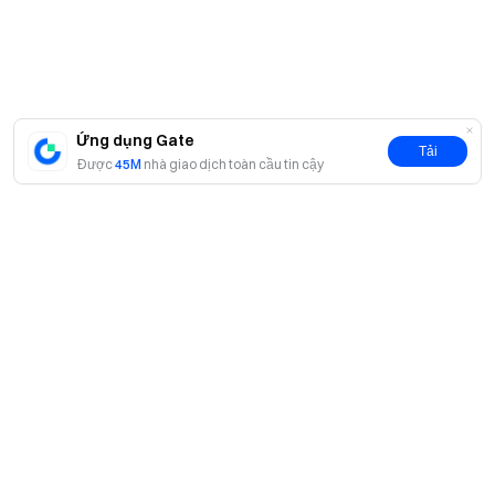
Ứng dụng Gate
Tải
Được
45M
nhà giao dịch toàn cầu tin cậy
Giới thiệu
Về chúng tôi
Sản phẩm
Cơ hội nghề nghiệp
P2P