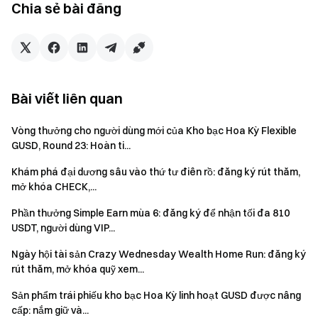
Chia sẻ bài đăng
Bài viết liên quan
Ghi chú
Hạn mức sản phẩm của sự kiện có giới hạn và được
Vòng thưởng cho người dùng mới của Kho bạc Hoa Kỳ Flexible
áp dụng theo nguyên tắc ai đến trước được phục vụ
GUSD, Round 23: Hoàn ti...
trước. Để biết quy tắc chi tiết về đăng ký, mua lại và
Khám phá đại dương sâu vào thứ tư điên rồ: đăng ký rút thăm,
phân phối lãi suất, vui lòng tham khảo trang đăng ký sản
mở khóa CHECK,...
phẩm.
Phần thưởng Simple Earn mùa 6: đăng ký để nhận tối đa 810
Người dùng ứng dụng cần cập nhật lên phiên bản
USDT, người dùng VIP...
7.24.0 trở lên để tham gia.
Ngày hội tài sản Crazy Wednesday Wealth Home Run: đăng ký
Tiền nạp ròng = Tổng số tiền nạp – Tổng số tiền rút.
rút thăm, mở khóa quỹ xem...
Các giao dịch chuyển tiền nội bộ không được tính.
Sản phẩm trái phiếu kho bạc Hoa Kỳ linh hoạt GUSD được nâng
Các khoản đầu tư được mua lại trước hạn sẽ không
cấp: nắm giữ và...