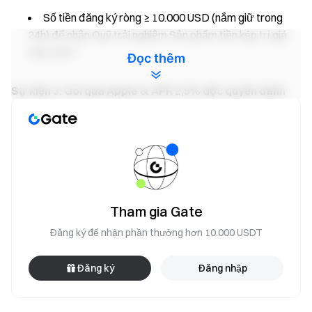
Số tiền đăng ký ròng ≥ 10.000 USD (nắm giữ trong
24h) để nhận Quỹ trải nghiệm Sản phẩm tiền kép trị giá
300 USDT.
Đọc thêm
Sự kiện 3: Gói quà Apple & APR 2,5% độc quyền dành
cho VIP
Điều kiện: Người dùng VIP 5–14
Simple Earn ra mắt sản phẩm độc quyền dành cho VIP với
mức APR 2,5%. Sau khi đăng ký, người dùng có thể mở khóa
các phần thưởng bổ sung dựa trên tổng số tiền nạp ròng và
tổng số tiền đăng ký lũy kế trong thời gian diễn ra sự kiện,
Tham gia Gate
cùng cơ hội giành được gói quà Apple (bao gồm: MacBook
Đăng ký để nhận phần thưởng hơn 10.000 USDT
Pro M4 16 inch 512 GB, iPhone 17 Pro 256 GB và iPad Air 13
inch 256 GB).
Đăng ký ngay
Đăng ký
Đăng nhập