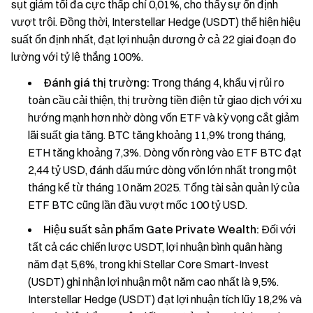
sụt giảm tối đa cực thấp chỉ 0,01%, cho thấy sự ổn định
vượt trội. Đồng thời, Interstellar Hedge (USDT) thể hiện hiệu
suất ổn định nhất, đạt lợi nhuận dương ở cả 22 giai đoạn đo
lường với tỷ lệ thắng 100%.
Đánh giá thị trường:
Trong tháng 4, khẩu vị rủi ro
toàn cầu cải thiện, thị trường tiền điện tử giao dịch với xu
hướng mạnh hơn nhờ dòng vốn ETF và kỳ vọng cắt giảm
lãi suất gia tăng. BTC tăng khoảng 11,9% trong tháng,
ETH tăng khoảng 7,3%. Dòng vốn ròng vào ETF BTC đạt
2,44 tỷ USD, đánh dấu mức dòng vốn lớn nhất trong một
tháng kể từ tháng 10 năm 2025. Tổng tài sản quản lý của
ETF BTC cũng lần đầu vượt mốc 100 tỷ USD.
Hiệu suất sản phẩm Gate Private Wealth:
Đối với
tất cả các chiến lược USDT, lợi nhuận bình quân hàng
năm đạt 5,6%, trong khi Stellar Core Smart-Invest
(USDT) ghi nhận lợi nhuận một năm cao nhất là 9,5%.
Interstellar Hedge (USDT) đạt lợi nhuận tích lũy 18,2% và