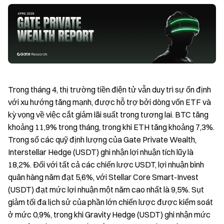
Trong tháng 4, thị trường tiền điện tử vẫn duy trì sự ổn định
với xu hướng tăng mạnh, được hỗ trợ bởi dòng vốn ETF và
kỳ vọng về việc cắt giảm lãi suất trong tương lai. BTC tăng
khoảng 11,9% trong tháng, trong khi ETH tăng khoảng 7,3%.
Trong số các quỹ định lượng của Gate Private Wealth,
Interstellar Hedge (USDT) ghi nhận lợi nhuận tích lũy là
18,2%. Đối với tất cả các chiến lược USDT, lợi nhuận bình
quân hàng năm đạt 5,6%, với Stellar Core Smart-Invest
(USDT) đạt mức lợi nhuận một năm cao nhất là 9,5%. Sụt
giảm tối đa lịch sử của phần lớn chiến lược được kiểm soát
ở mức 0,9%, trong khi Gravity Hedge (USDT) ghi nhận mức