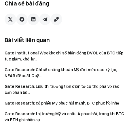
Việc đầu tư vào thị trường tiền điện tử tiềm ẩn rủi ro cao.
Chia sẻ bài đăng
Người dùng nên tự tiến hành nghiên cứu và hiểu rõ bản chất
của tài sản cũng như sản phẩm trước khi đưa ra quyết định
đầu tư.
Gate
không chịu trách nhiệm về bất kỳ khoản thua lỗ
hoặc thiệt hại nào phát sinh từ các quyết định đó.
Bài viết liên quan
Nhóm Gate
Gate Institutional Weekly: chỉ số biến động DVOL của BTC tiếp
tục giảm, khối lư...
Ngày 15 tháng 5 năm 2026
Gate Research: Chỉ số chứng khoán Mỹ đạt mức cao kỷ lục,
NEAR đề xuất Quỹ...
Cổng vào Tiền điện tử
Gate Research: Liệu thị trường tiền điện tử có thể phá vỡ rào
Giao dịch hơn 4,900 loại tiền điện tử một cách an toàn,
cản phân bổ...
nhanh chóng và dễ dàng
Gate Research: cổ phiếu Mỹ phục hồi mạnh, BTC phục hồi nhẹ
Hành động ngay
Đăng ký
và nhận phần thưởng chào mừng lên tới $10,000
Gate Research: thị trường Mỹ và châu Á phục hồi, trong khi BTC
Mời bạn bè
và kiếm hoa hồng 40%
và ETH ghi nhận sự...
Giữ kết nối