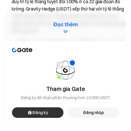
duy trì tỷ lệ thắng tuyệt đối 100% ở cả 22 giai đoạn đo
lường. Gravity Hedge (USDT) xếp thứ hai với tỷ lệ thắng
100% duy trì liên tục trong hai năm, trong khi mức sụt
giảm tối đa chỉ ở mức 0,01%, phản ánh sự ổn định phòng
Đọc thêm
thủ mạnh mẽ.
Triển vọng:
Tỷ lệ RHODL của BTC hiện ở mức 4,5, là
mức cao thứ ba trong lịch sử, trong khi dự trữ BTC trên
sàn giao dịch đã giảm xuống mức thấp nhất trong bảy
năm. Các tín hiệu này cho thấy thị trường đang bước
vào giai đoạn nắm giữ dài hạn và thu hẹp nguồn cung rõ
rệt, hỗ trợ triển vọng tăng giá về mặt cấu trúc trong
trung và dài hạn.
Tham gia Gate
Khám phá thêm chi tiết:
Báo cáo quản lý tài sản cá nhân
Đăng ký để nhận phần thưởng hơn 10.000 USDT
Gate—tháng 4 năm 2026
Đăng ký
Đăng nhập
Tuyên bố từ chối trách nhiệm