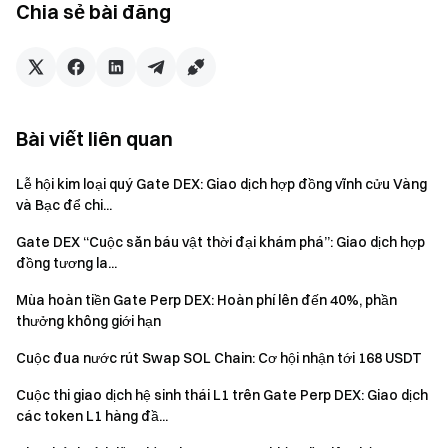
kiện, sẽ được tính vào Sự kiện có mức phần thưởng cao
Chia sẻ bài đăng
nhất.
Thống kê quyết toán: Xếp hạng, khối lượng và phần
thưởng ước tính trên trang chỉ mang tính tham khảo. Kết
quả cuối cùng dựa trên dữ liệu quyết toán hệ thống sau
Bài viết liên quan
khi sự kiện kết thúc.
Kiểm soát rủi ro: Để đảm bảo công bằng, các ví liên kết
Lễ hội kim loại quý Gate DEX: Giao dịch hợp đồng vĩnh cửu Vàng
với cùng một IP sẽ được giám sát nghiêm ngặt. Hành vi
và Bạc để chi...
đa tài khoản bất thường sẽ bị coi là vi phạm.
Gate DEX “Cuộc săn báu vật thời đại khám phá”: Giao dịch hợp
Phân phối phần thưởng: Tất cả airdrop sẽ được phân
đồng tương la...
phối đến ví đã liên kết trong vòng 7 – 14 ngày làm việc
Mùa hoàn tiền Gate Perp DEX: Hoàn phí lên đến 40%, phần
sau khi sự kiện kết thúc.
thưởng không giới hạn
Định nghĩa người dùng: "Người dùng mới" với cùng xác
Cuộc đua nước rút Swap SOL Chain: Cơ hội nhận tới 168 USDT
minh danh tính không được tạo nhiều ví. Tài khoản đã tồn
tại sẽ không được tính là người dùng mới kể cả khi hủy
Cuộc thi giao dịch hệ sinh thái L1 trên Gate Perp DEX: Giao dịch
các token L1 hàng đầ...
tài khoản.