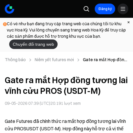
Đăng ký
Có vẻ như bạn đang truy cập trang web của chúng tôi từ khu
vực Hoa Kỳ. Vui lòng chuyển sang trang web Hoa Kỳ để truy cập
các sản phẩm được hỗ trợ trong khu vực của bạn.
Chuyển đổi trang web
Thông báo
Niêm yết futures mới
Gate ra mắt Hợp đồng
tương lai vĩnh cửu
PROS (USDT-M)
Gate ra mắt Hợp đồng tương lai
vĩnh cửu PROS (USDT-M)
09-05-2026 07:39 (UTC)
20.191
lượt xem
Gate Futures đã chính thức ra mắt hợp đồng tương lai vĩnh
cửu PROSUSDT (USDT-M). Hợp đồng này hỗ trợ cả vị thế