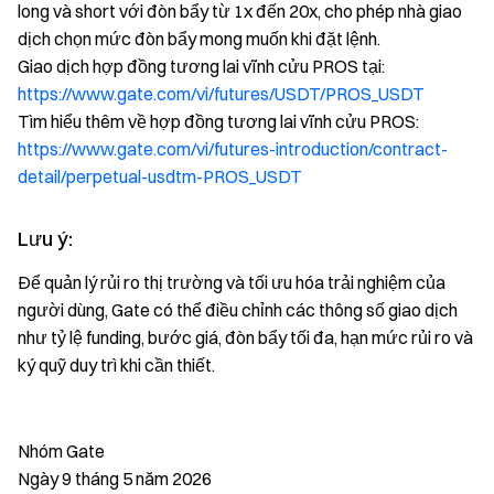
long và short với đòn bẩy từ 1x đến 20x, cho phép nhà giao
dịch chọn mức đòn bẩy mong muốn khi đặt lệnh.
Giao dịch hợp đồng tương lai vĩnh cửu PROS tại:
https://www.gate.com/vi/futures/USDT/PROS_USDT
Tìm hiểu thêm về hợp đồng tương lai vĩnh cửu PROS:
https://www.gate.com/vi/futures-introduction/contract-
detail/perpetual-usdtm-PROS_USDT
Lưu ý:
Để quản lý rủi ro thị trường và tối ưu hóa trải nghiệm của
người dùng, Gate có thể điều chỉnh các thông số giao dịch
như tỷ lệ funding, bước giá, đòn bẩy tối đa, hạn mức rủi ro và
ký quỹ duy trì khi cần thiết.
Nhóm Gate
Ngày 9 tháng 5 năm 2026