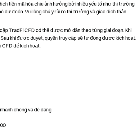
dịch tiền mã hóa chịu ảnh hưởng bởi nhiều yếu tố như thị trường
ó dự đoán. Vui lòng chú ý rủi ro thị trường và giao dịch thận
 cập TradFi CFD có thể được mở dần theo từng giai đoạn. Khi
t]. Sau khi được duyệt, quyền truy cập sẽ tự động được kích hoạt.
i CFD để kích hoạt.
, nhanh chóng và dễ dàng
000