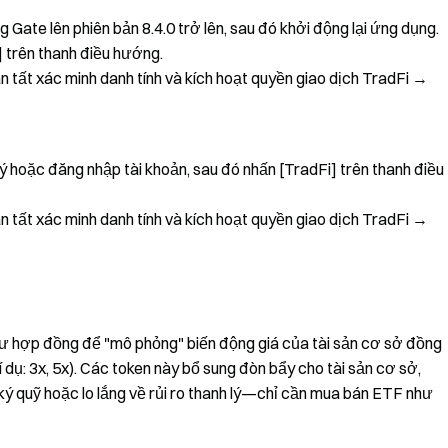
 Gate lên phiên bản 8.4.0 trở lên, sau đó khởi động lại ứng dụng.
 trên thanh điều hướng.
tất xác minh danh tính và kích hoạt quyền giao dịch TradFi →
 hoặc đăng nhập tài khoản, sau đó nhấn [TradFi] trên thanh điều
 tất xác minh danh tính và kích hoạt quyền giao dịch TradFi →
hư hợp đồng để "mô phỏng" biến động giá của tài sản cơ sở đồng
 dụ: 3x, 5x). Các token này bổ sung đòn bẩy cho tài sản cơ sở,
ý quỹ hoặc lo lắng về rủi ro thanh lý—chỉ cần mua bán ETF như