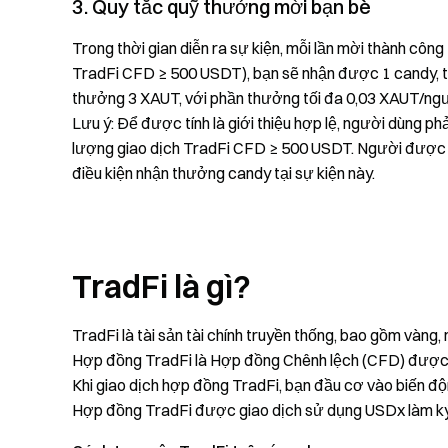
3. Quy tắc quỹ thưởng mời bạn bè
Trong thời gian diễn ra sự kiện, mỗi lần mời thành công
TradFi CFD ≥ 500 USDT), bạn sẽ nhận được 1 candy, tố
thưởng 3 XAUT, với phần thưởng tối đa 0,03 XAUT/ngư
Lưu ý: Để được tính là giới thiệu hợp lệ, người dùng ph
lượng giao dịch TradFi CFD ≥ 500 USDT. Người được g
điều kiện nhận thưởng candy tại sự kiện này.
TradFi là gì?
TradFi là tài sản tài chính truyền thống, bao gồm vàng, 
Hợp đồng TradFi là Hợp đồng Chênh lệch (CFD) được ph
Khi giao dịch hợp đồng TradFi, bạn đầu cơ vào biến độn
Hợp đồng TradFi được giao dịch sử dụng USDx làm ký q