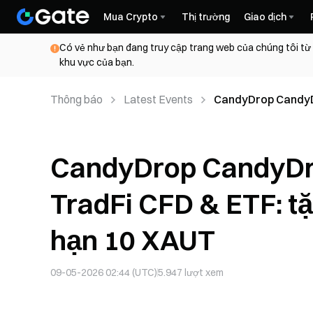
Mua Crypto
Thị trường
Giao dịch
Có vẻ như bạn đang truy cập trang web của chúng tôi từ
khu vực của bạn.
Thông báo
Latest Events
CandyDrop CandyDr
airdrop giới hạn 1
CandyDrop CandyDro
TradFi CFD & ETF: t
hạn 10 XAUT
09-05-2026 02:44 (UTC)
5.947
lượt xem