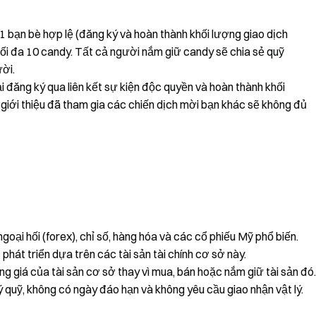
 1 bạn bè hợp lệ (đăng ký và hoàn thành khối lượng giao dịch
i đa 10 candy. Tất cả người nắm giữ candy sẽ chia sẻ quỹ
ời.
ải đăng ký qua liên kết sự kiện độc quyền và hoàn thành khối
iới thiệu đã tham gia các chiến dịch mời bạn khác sẽ không đủ
ngoại hối (forex), chỉ số, hàng hóa và các cổ phiếu Mỹ phổ biến.
át triển dựa trên các tài sản tài chính cơ sở này.
g giá của tài sản cơ sở thay vì mua, bán hoặc nắm giữ tài sản đó.
uỹ, không có ngày đáo hạn và không yêu cầu giao nhận vật lý.