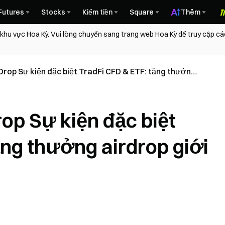
Futures
Stocks
Kiếm tiền
Square
Thêm
 khu vực Hoa Kỳ. Vui lòng chuyển sang trang web Hoa Kỳ để truy cập c
op Sự kiện đặc biệt TradFi CFD & ETF: tặng thưởng
0 XAUT
p Sự kiện đặc biệt
ặng thưởng airdrop giới