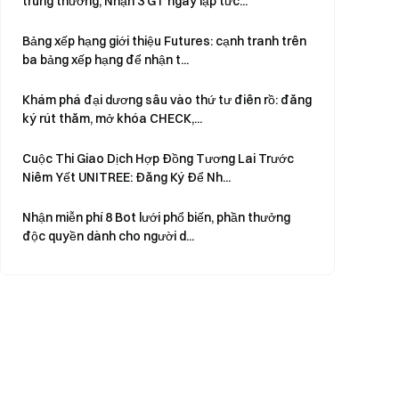
trúng thưởng, Nhận 3 GT ngay lập tức...
Bảng xếp hạng giới thiệu Futures: cạnh tranh trên
ba bảng xếp hạng để nhận t...
Khám phá đại dương sâu vào thứ tư điên rồ: đăng
ký rút thăm, mở khóa CHECK,...
Cuộc Thi Giao Dịch Hợp Đồng Tương Lai Trước
Niêm Yết UNITREE: Đăng Ký Để Nh...
Nhận miễn phí 8 Bot lưới phổ biến, phần thưởng
độc quyền dành cho người d...