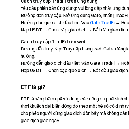
Cách truy cập TradFi trên ứng dụng
Yêu cầu phiên bản ứng dụng: Vui lòng cập nhật ứng dụng
Đường dẫn truy cập: Mở ứng dụng Gate, nhấn [TradFi]
Hướng dẫn giao dịch đầu tiên: Vào
Gate TradFi
→ Hoàn 
Nạp USDT → Chọn cặp giao dịch → Bắt đầu giao dịch.
Cách truy cập TradFi trên web
Đường dẫn truy cập: Truy cập trang web Gate, đăng ký
hướng.
Hướng dẫn giao dịch đầu tiên: Vào Gate TradFi → Hoàn
Nạp USDT → Chọn cặp giao dịch → Bắt đầu giao dịch.
ETF là gì?
ETF là sản phẩm quỹ sử dụng các công cụ phái sinh n
thời khuếch đại biến động đó theo một hệ số cố định (ví
cho phép người dùng giao dịch đòn bẩy mà không cần k
giao dịch giao ngay.