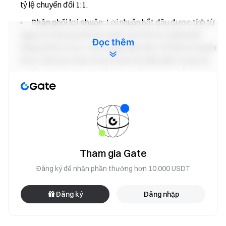
tỷ lệ chuyển đổi 1:1.
Phân phối lợi nhuận:
Lợi nhuận bắt đầu được tính từ
ngày thứ hai sau khi bạn stake và sẽ được phân phối
Đọc thêm
bằng GUSD trước 18:00 ngày tiếp theo. Số tiền lợi nhuận
được tính dựa trên số dư GUSD đủ điều kiện trong Tài
khoản giao ngay/Tài khoản hợp nhất và Tài khoản
Funding của bạn. Bạn có thể xem chi tiết lợi nhuận tích
lũy trong Tài khoản giao ngay/Tài khoản hợp nhất.
Quy đổi:
Bạn có thể quy đổi GUSD bất kỳ lúc nào, và
tài sản sẽ tự động được hoàn trả về Tài khoản giao ngay
hoặc Tài khoản hợp nhất của bạn bằng USDT/USDC. Bạn
Tham gia Gate
có thể lựa chọn giữa quy đổi nhanh và quy đổi tiêu chuẩn,
với phí quy đổi được điều chỉnh linh hoạt theo điều kiện
Đăng ký để nhận phần thưởng hơn 10.000 USDT
thị trường (vui lòng tham khảo chi tiết tại trang quy đổi).
Quy đổi nhanh thường được ghi nhận trong vòng 5 phút
Đăng ký
Đăng nhập
sau khi gửi yêu cầu, trong khi quy đổi tiêu chuẩn sẽ được
ghi nhận vào D+3 sau ngày gửi yêu cầu.