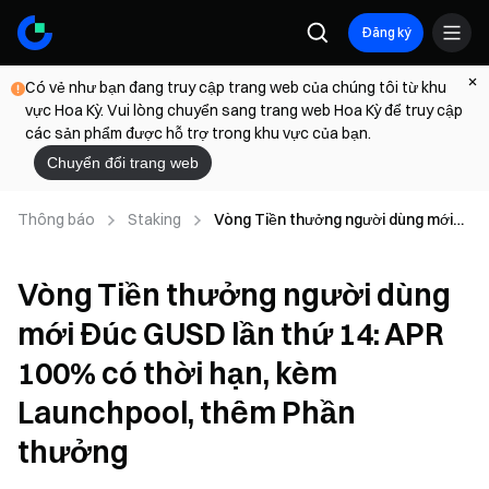
Đăng ký
Có vẻ như bạn đang truy cập trang web của chúng tôi từ khu
vực Hoa Kỳ. Vui lòng chuyển sang trang web Hoa Kỳ để truy cập
các sản phẩm được hỗ trợ trong khu vực của bạn.
Chuyển đổi trang web
Thông báo
Staking
Vòng Tiền thưởng người dùng mới
Đúc GUSD lần thứ 14: APR 100% có
thời hạn, kèm Launchpool, thêm
Vòng Tiền thưởng người dùng
Phần thưởng
mới Đúc GUSD lần thứ 14: APR
100% có thời hạn, kèm
Launchpool, thêm Phần
thưởng