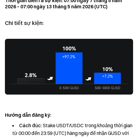
Thời gian diễn ra sự kiện: 07:00 ngày 7 tháng 5 năm
2026 – 07:00 ngày 13 tháng 5 năm 2026 (UTC)
Chi tiết sự kiện:
Hướng dẫn đăng ký:
Cách đúc:
Stake USDT/USDC trong khoảng thời gian
từ 00:00 đến 23:59 (UTC) hàng ngày để nhận GUSD với