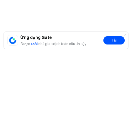
Kiểm tra 100% Bằng chứng dự trữ của chúng tôi
Ứng dụng Gate
Tải
Được
45M
nhà giao dịch toàn cầu tin cậy
Giới thiệu
Về chúng tôi
Sản phẩm
Cơ hội nghề nghiệp
P2P