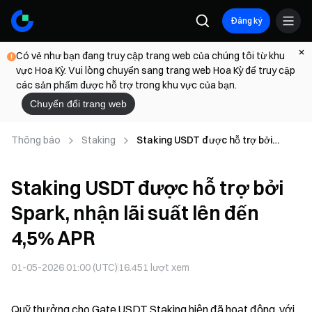
Đăng ký
Có vẻ như bạn đang truy cập trang web của chúng tôi từ khu
vực Hoa Kỳ. Vui lòng chuyển sang trang web Hoa Kỳ để truy cập
các sản phẩm được hỗ trợ trong khu vực của bạn.
Chuyển đổi trang web
Thông báo
Staking
Staking USDT được hỗ trợ bởi
Spark, nhận lãi suất lên đến 4,5%
APR
Staking USDT được hỗ trợ bởi
Spark, nhận lãi suất lên đến
4,5% APR
01-05-2026 01:00 (UTC)
16.451
lượt xem
Quỹ thưởng cho Gate USDT Staking hiện đã hoạt động, với