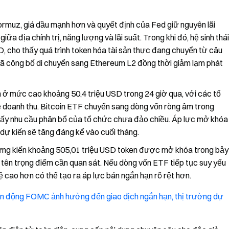
n Hormuz, giá dầu mạnh hơn và quyết định của Fed giữ nguyên lãi
iữa địa chính trị, năng lượng và lãi suất. Trong khi đó, hệ sinh thái
 cho thấy quá trình token hóa tài sản thực đang chuyển từ câu
đã công bố di chuyển sang Ethereum L2 đồng thời giảm lạm phát
n ở mức cao khoảng 50,4 triệu USD trong 24 giờ qua, với các tổ
ề doanh thu. Bitcoin ETF chuyển sang dòng vốn ròng âm trong
thấy nhu cầu phân bổ của tổ chức chưa đảo chiều. Áp lực mở khóa
dự kiến sẽ tăng đáng kể vào cuối tháng.
chứng kiến khoảng 505,01 triệu USD token được mở khóa trong bảy
 tên trọng điểm cần quan sát. Nếu dòng vốn ETF tiếp tục suy yếu
ệ cao hơn có thể tạo ra áp lực bán ngắn hạn rõ rệt hơn.
n động FOMC ảnh hưởng đến giao dịch ngắn hạn, thị trường dự