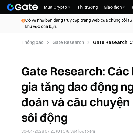
Mua Crypto
Thị trường
Giao dịch
Có vẻ như bạn đang truy cập trang web của chúng tôi từ
khu vực của bạn.
Thông báo
Gate Research
Gate Research: C
hạn, thị trường d
Gate Research: Các
gia tăng dao động ng
đoán và câu chuyện
sôi động
30-04-2026 07:21 (UTC)
8.394
lượt xem