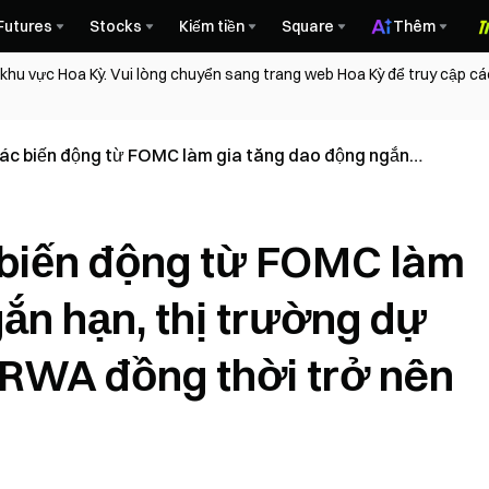
Futures
Stocks
Kiếm tiền
Square
Thêm
 khu vực Hoa Kỳ. Vui lòng chuyển sang trang web Hoa Kỳ để truy cập c
ác biến động từ FOMC làm gia tăng dao động ngắn
ự đoán và câu chuyện RWA đồng thời trở nên sôi động
 biến động từ FOMC làm
ắn hạn, thị trường dự
 RWA đồng thời trở nên