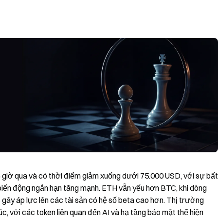
4 giờ qua và có thời điểm giảm xuống dưới 75.000 USD, với sự bất
biến động ngắn hạn tăng mạnh. ETH vẫn yếu hơn BTC, khi dòng
c gây áp lực lên các tài sản có hệ số beta cao hơn. Thị trường
úc, với các token liên quan đến AI và hạ tầng bảo mật thể hiện