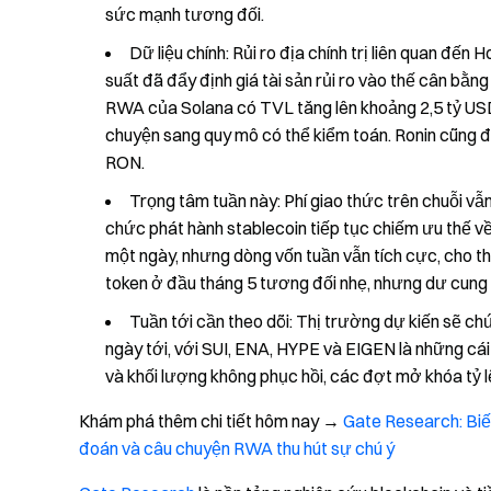
sức mạnh tương đối.
Dữ liệu chính: Rủi ro địa chính trị liên quan đế
suất đã đẩy định giá tài sản rủi ro vào thế cân bằng g
RWA của Solana có TVL tăng lên khoảng 2,5 tỷ USD,
chuyện sang quy mô có thể kiểm toán. Ronin cũng 
RON.
Trọng tâm tuần này: Phí giao thức trên chuỗi vẫ
chức phát hành stablecoin tiếp tục chiếm ưu thế v
một ngày, nhưng dòng vốn tuần vẫn tích cực, cho 
token ở đầu tháng 5 tương đối nhẹ, nhưng dư cung 
Tuần tới cần theo dõi: Thị trường dự kiến sẽ 
ngày tới, với SUI, ENA, HYPE và EIGEN là những cái
và khối lượng không phục hồi, các đợt mở khóa tỷ l
Khám phá thêm chi tiết hôm nay →
Gate Research: Biế
đoán và câu chuyện RWA thu hút sự chú ý