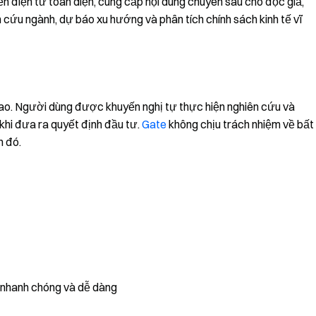
ền điện tử toàn diện, cung cấp nội dung chuyên sâu cho độc giả,
n cứu ngành, dự báo xu hướng và phân tích chính sách kinh tế vĩ
o cao. Người dùng được khuyến nghị tự thực hiện nghiên cứu và
khi đưa ra quyết định đầu tư.
Gate
không chịu trách nhiệm về bất
h đó.
, nhanh chóng và dễ dàng