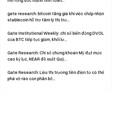
mở rộng sức mạnh tính toán...
gate research: bitcoin tăng giá khi việc chấp nhận
stablecoin hỗ trợ tâm lý thị trư...
Gate Institutional Weekly: chỉ số biến động DVOL
của BTC tiếp tục giảm, khối lư...
Gate Research: Chỉ số chứng khoán Mỹ đạt mức
cao kỷ lục, NEAR đề xuất Quỹ...
Gate Research: Liệu thị trường tiền điện tử có thể
phá vỡ rào cản phân bổ...