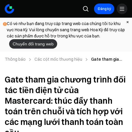
Đăng ký
Có vẻ như bạn đang truy cập trang web của chúng tôi từ khu
vực Hoa Kỳ. Vui lòng chuyển sang trang web Hoa Kỳ để truy cập
các sản phẩm được hỗ trợ trong khu vực của bạn.
Chuyển đổi trang web
Thông báo
Các cột mốc thương hiệu
Gate tham gia
chương trình đối
tác tiền điện tử
Gate tham gia chương trình đối
của Mastercard:
thúc đẩy thanh
tác tiền điện tử của
toán trên chuỗi và
tích hợp với các
Mastercard: thúc đẩy thanh
mạng lưới thanh
toán toàn cầu
toán trên chuỗi và tích hợp với
các mạng lưới thanh toán toàn