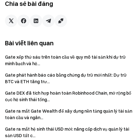
Chia sẻ bài đăng
duyệt tại các khu vực pháp lý như Malta, Ý, Gibraltar và
Bahamas. Chuỗi bố trí này cung cấp sự hỗ trợ quan trọng
cho việc Gate tham gia vào hệ thống thanh toán toàn cầu.
Việc gia nhập Chương trình Đối tác tiền điện tử Mastercard
là một bước tiến quan trọng tiếp theo của Gate trong lĩnh
Bài viết liên quan
vực thanh toán và hạ tầng tài chính. Trong tương lai, Gate sẽ
Gate xếp thứ sáu trên toàn cầu về quy mô tài sản khi dự trữ
tiếp tục tăng cường kết nối với các mạng lưới thanh toán
minh bạch và hệ...
toàn cầu, mở rộng phạm vi ứng dụng tài sản số trong các
kịch bản thanh toán trên cơ sở tuân thủ, đồng thời thúc đẩy
Gate phát hành báo cáo bằng chứng dự trữ mới nhất: Dự trữ
sự phát triển tích hợp giữa công nghệ trên chuỗi và hệ thống
BTC và ETH tăng trư...
tài chính chủ đạo.
Gate DEX đã tích hợp hoàn toàn Robinhood Chain, mở rộng bố
cục hệ sinh thái tổng...
Tuyên bố từ chối trách nhiệm:
Gate ra mắt Gate Wealth để xây dựng nền tảng quản lý tài sản
Nội dung này không cấu thành bất kỳ báo giá, lời mời gọi
toàn cầu và ngân...
hoặc tư vấn nào. Quý khách luôn cần tham khảo ý kiến
Gate ra mắt hệ sinh thái USD mới: nâng cấp dịch vụ quản lý tài
chuyên gia độc lập trước khi đưa ra quyết định đầu tư. Xin
sản USD tất c...