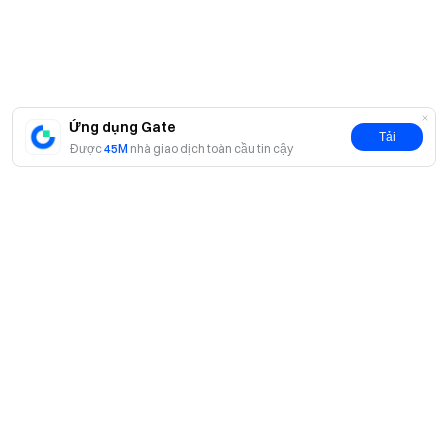
Theo dõi chúng tôi trên X (Twitter)
để nhận thêm tiền
thưởng
Tham gia cộng đồng Telegram của chúng tôi
để thảo luận
về các chủ đề thịnh hành
Tương tác với cộng đồng toàn cầu của chúng tôi
để biết
Ứng dụng Gate
thông tin chi tiết mới nhất
Tải
Được
45M
nhà giao dịch toàn cầu tin cậy
Minh bạch & Bảo mật
Kiểm tra 100% Bằng chứng dự trữ của chúng tôi
Giới thiệu
Về chúng tôi
Sản phẩm
Cơ hội nghề nghiệp
P2P