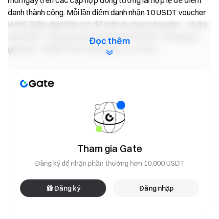
mỗi ngày trên các cặp hợp đồng tương lai hợp lệ để điểm
danh thành công. Mỗi lần điểm danh nhận 10 USDT voucher
vị thế. Điểm danh liên tục để nhận thưởng cộng dồn – tối đa
100 USDT. Tổng quỹ thưởng là 40.000 USDT. Thưởng có
Đọc thêm
giới hạn – ai đến trước được phục vụ trước.
Hoạt động 3: Ai cũng nhận thưởng — Tối đa 2.000
USDT mỗi người
Trong thời gian diễn ra sự kiện, tất cả người dùng giao dịch
hợp đồng tương lai trên các cặp hợp lệ và đạt tổng khối
lượng giao dịch ≥ 30.000 USDT sẽ cùng chia sẻ quỹ thưởng
100.000 USDT, phân bổ theo tỷ lệ khối lượng giao dịch của
Tham gia Gate
từng người dùng. Thưởng tối đa mỗi người: 2.000 USDT.
Đăng ký để nhận phần thưởng hơn 10.000 USDT
Kiếm lợi suất trên quỹ hợp đồng tương lai của bạn
Giao dịch mọi lúc — phần thưởng duy trì với quỹ linh hoạt
Đăng ký
Đăng nhập
Trải nghiệm ngay