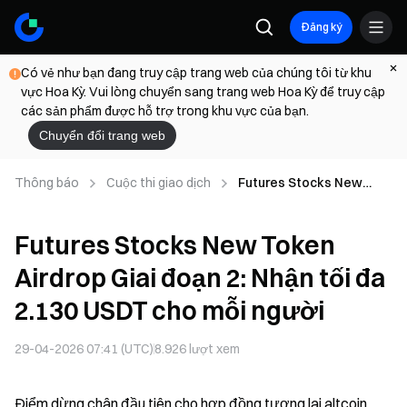
Đăng ký
Có vẻ như bạn đang truy cập trang web của chúng tôi từ khu
vực Hoa Kỳ. Vui lòng chuyển sang trang web Hoa Kỳ để truy cập
các sản phẩm được hỗ trợ trong khu vực của bạn.
Chuyển đổi trang web
Thông báo
Cuộc thi giao dịch
Futures Stocks New
Token Airdrop Giai đoạn
2: Nhận tối đa 2.130 USDT
Futures Stocks New Token
cho mỗi người
Airdrop Giai đoạn 2: Nhận tối đa
2.130 USDT cho mỗi người
29-04-2026 07:41 (UTC)
8.926
lượt xem
Điểm dừng chân đầu tiên cho hợp đồng tương lai altcoin.