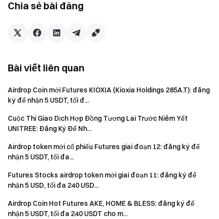
Chia sẻ bài đăng
Lưu ý:
Người tham gia phải nhấp vào nút “Tham gia ngay”
trên trang sự kiện để đăng ký tham gia và hoàn tất xác
minh danh tính để nhận thưởng.
Bài viết liên quan
Người dùng phải giao dịch các cặp giao dịch hợp lệ để
đủ điều kiện nhận thưởng. Khối lượng giao dịch = Số
Airdrop Coin mới Futures KIOXIA (Kioxia Holdings 285A.T): đăng
lượng mua + Số lượng bán.
ký để nhận 5 USDT, tối đ...
Phần thưởng sự kiện sẽ được phát hành dưới dạng
Cuộc Thi Giao Dịch Hợp Đồng Tương Lai Trước Niêm Yết
voucher vị thế; tất cả phần thưởng sẽ được ghi có vào
UNITREE: Đăng Ký Để Nh...
tài khoản người dùng trong vòng 14 ngày làm việc sau khi
sự kiện kết thúc. Phần thưởng dưới 1 USDT sẽ không
Airdrop token mới cổ phiếu Futures giai đoạn 12: đăng ký để
nhận 5 USDT, tối đa...
được phát hành.
Thời gian điểm danh: Một “Ngày điểm danh” được tính
Futures Stocks airdrop token mới giai đoạn 11: đăng ký để
nhận 5 USD, tối đa 240 USD...
từ 16:00 (UTC) đến 15:59 (UTC) ngày hôm sau.
Airdrop Coin Hot Futures AKE, HOME & BLESS: đăng ký để
Người dùng có thể tham gia các sự kiện tương tự
nhận 5 USDT, tối đa 240 USDT cho m...
khác của Gate nhưng chỉ nhận một phần thưởng từ các