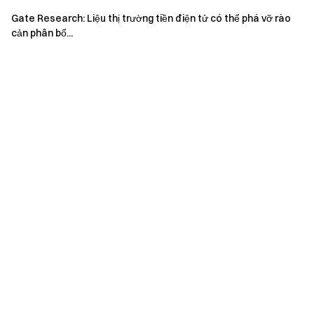
thông tin chi tiết mới nhất
Gate Research: Liệu thị trường tiền điện tử có thể phá vỡ rào
Minh bạch & Bảo mật
cản phân bổ...
Kiểm tra 100% Bằng chứng dự trữ của chúng tôi