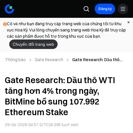
Đăng ký
Có vẻ như bạn đang truy cập trang web của chúng tôi từ khu
vực Hoa Kỳ. Vui lòng chuyển sang trang web Hoa Kỳ để truy cập
các sản phẩm được hỗ trợ trong khu vực của bạn.
Chuyển đổi trang web
Thông báo
Gate Research
Gate Research: Dầu thô
WTI tăng hơn 4% trong
ngày, BitMine bổ sung
Gate Research: Dầu thô WTI
107.992 Ethereum Stake
tăng hơn 4% trong ngày,
BitMine bổ sung 107.992
Ethereum Stake
29-04-2026 04:57 (UTC)
6.395
lượt xem