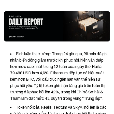
Bình luận thị trường: Trong 24 giờ qua, Bitcoin đã ghi
nhận biến động giảm trước khi phục hồi, hiện vẫn thấp
hơn mức cao nhất trong 12 tuần của ngày thứ Hai là
79.488 USD hơn 4,6%. Ethereum tiếp tục có hiệu suất
kém hơn BTC, với cấu trúc ngắn hạn vẫn thể hiện sự
phục hồi yếu. Tỷ lệ token ghi nhận tăng giá trên toàn thị
trường đã phục hồi lên 42%, trong khi Chỉ số Sợ hãi &
Tham lam đạt mức 41, duy trì trong vùng "Trung lập".
Token nổi bật: Realis, Tectum và SkyAI nổi lên là các
mã tăng trưởng dẫn đầu trong đợt phục hồi thị trường