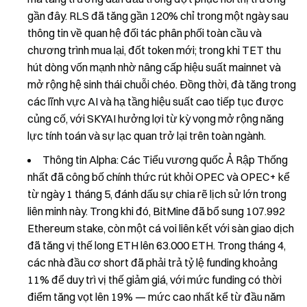
gần đây. RLS đã tăng gần 120% chỉ trong một ngày sau
thông tin về quan hệ đối tác phân phối toàn cầu và
chương trình mua lại, đốt token mới; trong khi TET thu
hút dòng vốn mạnh nhờ nâng cấp hiệu suất mainnet và
mở rộng hệ sinh thái chuỗi chéo. Đồng thời, đà tăng trong
các lĩnh vực AI và hạ tầng hiệu suất cao tiếp tục được
củng cố, với SKYAI hưởng lợi từ kỳ vọng mở rộng năng
lực tính toán và sự lạc quan trở lại trên toàn ngành.
Thông tin Alpha: Các Tiểu vương quốc Ả Rập Thống
nhất đã công bố chính thức rút khỏi OPEC và OPEC+ kể
từ ngày 1 tháng 5, đánh dấu sự chia rẽ lịch sử lớn trong
liên minh này. Trong khi đó, BitMine đã bổ sung 107.992
Ethereum stake, còn một cá voi liên kết với sàn giao dịch
đã tăng vị thế long ETH lên 63.000 ETH. Trong tháng 4,
các nhà đầu cơ short đã phải trả tỷ lệ funding khoảng
11% để duy trì vị thế giảm giá, với mức funding có thời
điểm tăng vọt lên 19% — mức cao nhất kể từ đầu năm