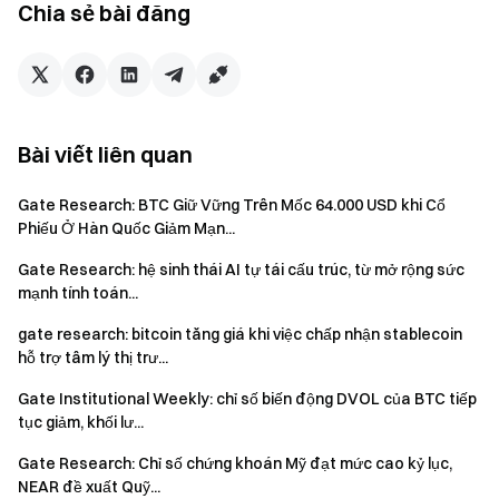
Chia sẻ bài đăng
Nhóm Gate
Ngày 29 tháng 4 năm 2026
Cổng vào Tiền điện tử
Bài viết liên quan
Giao dịch hơn 4,900 loại tiền điện tử một cách an toàn,
nhanh chóng và dễ dàng
Gate Research: BTC Giữ Vững Trên Mốc 64.000 USD khi Cổ
Hành động ngay
Phiếu Ở Hàn Quốc Giảm Mạn...
Đăng ký
và nhận phần thưởng chào mừng lên tới $10,000
Mời bạn bè
và kiếm hoa hồng 40%
Gate Research: hệ sinh thái AI tự tái cấu trúc, từ mở rộng sức
mạnh tính toán...
Giữ kết nối
Truy cập trang web chính thức của Gate
gate research: bitcoin tăng giá khi việc chấp nhận stablecoin
Tải xuống ứng dụng Gate | Máy tính
hỗ trợ tâm lý thị trư...
Theo dõi chúng tôi trên X (Twitter)
để nhận thêm tiền
Gate Institutional Weekly: chỉ số biến động DVOL của BTC tiếp
thưởng
tục giảm, khối lư...
Tham gia cộng đồng Telegram của chúng tôi
để thảo luận
Gate Research: Chỉ số chứng khoán Mỹ đạt mức cao kỷ lục,
về các chủ đề thịnh hành
NEAR đề xuất Quỹ...
Tương tác với cộng đồng toàn cầu của chúng tôi
để biết