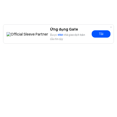
Ứng dụng Gate
Tải
Được
45M
nhà giao dịch toàn
cầu tin cậy
Giới thiệu
Về chúng tôi
Sản phẩm
Cơ hội nghề nghiệp
P2P