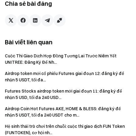
Chia sẻ bài đăng
Lưu ý:
Người tham gia phải nhấp vào nút “Tham gia ngay”
trên trang sự kiện để đăng ký và hoàn tất xác minh danh
tính mới nhận được thưởng.
Bài viết liên quan
Người dùng phải giao dịch các cặp giao dịch hợp lệ
Cuộc Thi Giao Dịch Hợp Đồng Tương Lai Trước Niêm Yết
mới đủ điều kiện nhận thưởng. Khối lượng giao dịch =
UNITREE: Đăng Ký Để Nh...
Khối lượng mua + Khối lượng bán.
Airdrop token mới cổ phiếu Futures giai đoạn 12: đăng ký để
Phần thưởng sự kiện sẽ được phát dưới dạng
nhận 5 USDT, tối đa...
voucher vị thế; tất cả phần thưởng sẽ được ghi nhận vào
tài khoản người dùng trong vòng 14 ngày làm việc sau khi
Futures Stocks airdrop token mới giai đoạn 11: đăng ký để
nhận 5 USD, tối đa 240 USD...
sự kiện kết thúc. Phần thưởng dưới 1 USDT sẽ không
được phát.
Airdrop Coin Hot Futures AKE, HOME & BLESS: đăng ký để
nhận 5 USDT, tối đa 240 USDT cho m...
Thời gian điểm danh: Một "ngày điểm danh" được tính
từ 16:00 (UTC) đến 15:59 (UTC) ngày kế tiếp.
Hệ sinh thái trò chơi trên chuỗi: cuộc thi giao dịch FUN Token
(FUNTOKEN), cơ hội nh...
Người dùng có thể tham gia các sự kiện tương tự