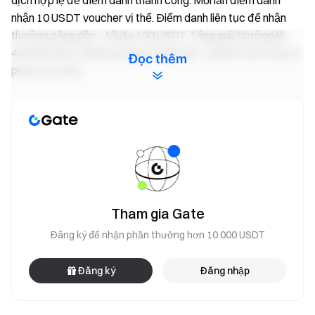
dịch hợp lệ để điểm danh thành công. Mỗi lần điểm danh
nhận 10 USDT voucher vị thế. Điểm danh liên tục để nhận
thưởng cộng dồn – tối đa 100 USDT. Tổng quỹ thưởng là
40.000 USDT. Phần thưởng có giới hạn - ai đến trước được
Đọc thêm
phục vụ trước.
Hoạt động 3: Ai cũng nhận thưởng — Tối đa 2.000
USDT mỗi người
Trong thời gian diễn ra sự kiện, tất cả người dùng giao dịch
hợp đồng tương lai trên các cặp hợp lệ và đạt tổng khối
lượng giao dịch từ 30.000 USDT trở lên sẽ cùng chia sẻ quỹ
thưởng 100.000 USDT, phân bổ theo tỷ lệ khối lượng giao
Tham gia Gate
dịch của từng người dùng. Phần thưởng tối đa mỗi người:
Đăng ký để nhận phần thưởng hơn 10.000 USDT
2.000 USDT.
Nhận lợi suất trên quỹ hợp đồng tương lai của bạn
Đăng ký
Đăng nhập
Giao dịch mọi lúc — phần thưởng liên tục với quỹ linh hoạt
Thử ngay