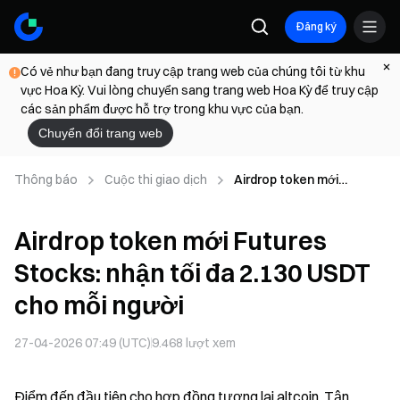
Đăng ký
Có vẻ như bạn đang truy cập trang web của chúng tôi từ khu
vực Hoa Kỳ. Vui lòng chuyển sang trang web Hoa Kỳ để truy cập
các sản phẩm được hỗ trợ trong khu vực của bạn.
Chuyển đổi trang web
Thông báo
Cuộc thi giao dịch
Airdrop token mới
Futures Stocks: nhận tối
đa 2.130 USDT cho mỗi
Airdrop token mới Futures
người
Stocks: nhận tối đa 2.130 USDT
cho mỗi người
27-04-2026 07:49 (UTC)
9.468
lượt xem
Điểm đến đầu tiên cho hợp đồng tương lai altcoin. Tận