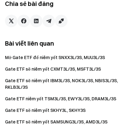
Chia sẻ bài đăng
nhanh chóng và dễ dàng
Hành động ngay
Đăng ký
và nhận phần thưởng chào mừng lên tới $10,000
Mời bạn bè
và kiếm hoa hồng 40%
Giữ kết nối
Bài viết liên quan
Truy cập trang web chính thức của Gate
Tải xuống ứng dụng Gate | Máy tính
Mở Gate ETF để niêm yết SNXX3L/3S, MUU3L/3S
Theo dõi chúng tôi trên X (Twitter)
để nhận thêm tiền
Gate ETF sẽ niêm yết CXMT3L/3S, MSFT3L/3S
thưởng
Tham gia cộng đồng Telegram của chúng tôi
để thảo luận
Gate ETF sẽ niêm yết IBM3L/3S, NOK3L/3S, NBIS3L/3S,
về các chủ đề thịnh hành
RKLB3L/3S
Tương tác với cộng đồng toàn cầu của chúng tôi
để biết
Gate ETF niêm yết TSM3L/3S, EWY3L/3S, DRAM3L/3S
thông tin chi tiết mới nhất
Minh bạch & Bảo mật
Gate ETF sẽ niêm yết SKHY3L, SKHY3S
Kiểm tra 100% Bằng chứng dự trữ của chúng tôi
Gate ETF sẽ niêm yết SAMSUNG3L/3S, AMD3L/3S