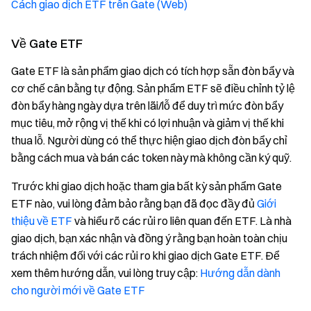
Cách giao dịch ETF trên Gate (Web)
Về Gate ETF
Gate ETF là sản phẩm giao dịch có tích hợp sẵn đòn bẩy và
cơ chế cân bằng tự động. Sản phẩm ETF sẽ điều chỉnh tỷ lệ
đòn bẩy hàng ngày dựa trên lãi/lỗ để duy trì mức đòn bẩy
mục tiêu, mở rộng vị thế khi có lợi nhuận và giảm vị thế khi
thua lỗ. Người dùng có thể thực hiện giao dịch đòn bẩy chỉ
bằng cách mua và bán các token này mà không cần ký quỹ.
Trước khi giao dịch hoặc tham gia bất kỳ sản phẩm Gate
ETF nào, vui lòng đảm bảo rằng bạn đã đọc đầy đủ
Giới
thiệu về ETF
và hiểu rõ các rủi ro liên quan đến ETF. Là nhà
giao dịch, bạn xác nhận và đồng ý rằng bạn hoàn toàn chịu
trách nhiệm đối với các rủi ro khi giao dịch Gate ETF. Để
xem thêm hướng dẫn, vui lòng truy cập:
Hướng dẫn dành
cho người mới về Gate ETF