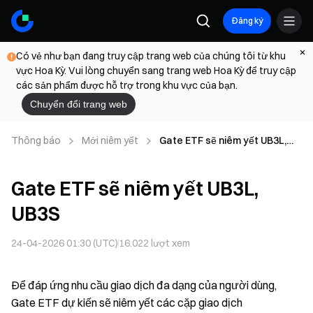
Đăng ký
Có vẻ như bạn đang truy cập trang web của chúng tôi từ khu
vực Hoa Kỳ. Vui lòng chuyển sang trang web Hoa Kỳ để truy cập
các sản phẩm được hỗ trợ trong khu vực của bạn.
Chuyển đổi trang web
Thông báo
Mới niêm yết
Gate ETF sẽ niêm yết UB3L,
UB3S
Gate ETF sẽ niêm yết UB3L,
UB3S
24-04-2026 01:30 (UTC)
16.022
lượt xem
Để đáp ứng nhu cầu giao dịch đa dạng của người dùng,
Gate ETF dự kiến sẽ niêm yết các cặp giao dịch