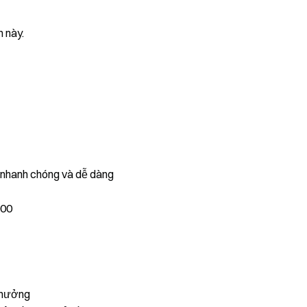
n này.
, nhanh chóng và dễ dàng
000
thưởng