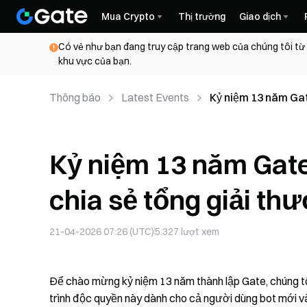
Mua Crypto
Thị trường
Giao dịch
Có vẻ như bạn đang truy cập trang web của chúng tôi từ
khu vực của bạn.
Thông báo
Latest Events
Kỷ niệm 13 năm Gate
30.000 USDT
Kỷ niệm 13 năm Gate,
chia sẻ tổng giải t
21-04-2026 07:26 (UTC)
5.327
lượt xem
Để chào mừng kỷ niệm 13 năm thành lập Gate, chúng tôi
trình độc quyền này dành cho cả người dùng bot mới v