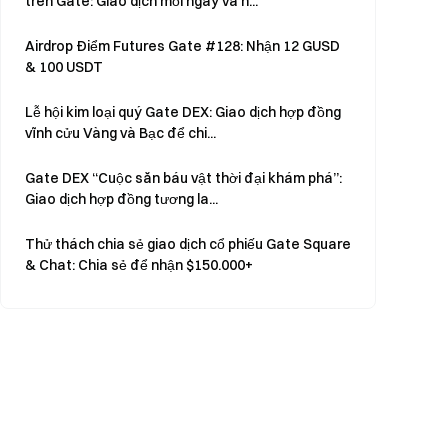
trên Gate: Giao dịch mỗi ngày và n...
Airdrop Điểm Futures Gate #128: Nhận 12 GUSD
& 100 USDT
Lễ hội kim loại quý Gate DEX: Giao dịch hợp đồng
vĩnh cửu Vàng và Bạc để chi...
Gate DEX “Cuộc săn báu vật thời đại khám phá”:
Giao dịch hợp đồng tương la...
Thử thách chia sẻ giao dịch cổ phiếu Gate Square
& Chat: Chia sẻ để nhận $150.000+