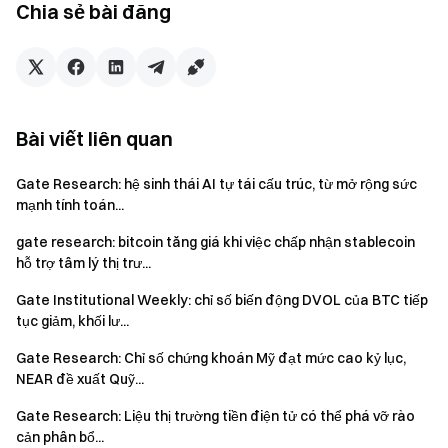
phép tham gia qua USDT trong tài khoản sàn giao dịch
Chia sẻ bài đăng
đồng thời hỗ trợ Ví Web3 sử dụng USDC trên Polygon,
qua đó giảm đáng kể rào cản tham gia thị trường dự
đoán trên chuỗi.
Báo cáo kết luận rằng Polymarket đã xác thực tính khả thi
Bài viết liên quan
cốt lõi của thị trường giao dịch dựa trên sự kiện và thiết lập
vị thế riêng biệt trong lĩnh vực tiền điện tử bằng cách biến
Gate Research: hệ sinh thái AI tự tái cấu trúc, từ mở rộng sức
các sự kiện tương lai thành tài sản có thể giao dịch. Đồng
mạnh tính toán...
thời, việc Gate mở rộng sang lĩnh vực này cho thấy thị
gate research: bitcoin tăng giá khi việc chấp nhận stablecoin
trường dự đoán đang phát triển từ các ứng dụng trên chuỗi
hỗ trợ tâm lý thị trư...
độc lập thành các mô-đun sản phẩm tích hợp trong hệ sinh
thái sàn giao dịch, dần kết nối với tập người dùng rộng hơn
Gate Institutional Weekly: chỉ số biến động DVOL của BTC tiếp
tục giảm, khối lư...
và mạng lưới thanh khoản lớn hơn.
Gate Research: Chỉ số chứng khoán Mỹ đạt mức cao kỷ lục,
Khám phá chi tiết ngay hôm nay
→
Gate Research:
NEAR đề xuất Quỹ...
Polymarket thúc đẩy tăng trưởng, Gate mở rộng sang thị
trường dự đoán với điểm truy cập mới
Gate Research: Liệu thị trường tiền điện tử có thể phá vỡ rào
cản phân bổ...