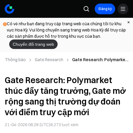
Đăng ký
Có vẻ như bạn đang truy cập trang web của chúng tôi từ khu
vực Hoa Kỳ. Vui lòng chuyển sang trang web Hoa Kỳ để truy cập
các sản phẩm được hỗ trợ trong khu vực của bạn.
Chuyển đổi trang web
Thông báo
Gate Research
Gate Research: Polymarket
thúc đẩy tăng trưởng, Gate
mở rộng sang thị trường dự
Gate Research: Polymarket
đoán với điểm truy cập mới
thúc đẩy tăng trưởng, Gate mở
rộng sang thị trường dự đoán
với điểm truy cập mới
21-04-2026 06:28 (UTC)
6.273
lượt xem