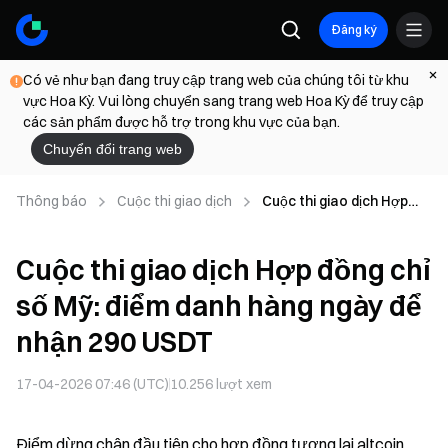
Đăng ký
Có vẻ như bạn đang truy cập trang web của chúng tôi từ khu
vực Hoa Kỳ. Vui lòng chuyển sang trang web Hoa Kỳ để truy cập
các sản phẩm được hỗ trợ trong khu vực của bạn.
Chuyển đổi trang web
Thông báo
Cuộc thi giao dịch
Cuộc thi giao dịch Hợp
đồng chỉ số Mỹ: điểm
danh hàng ngày để nhận
Cuộc thi giao dịch Hợp đồng chỉ
290 USDT
số Mỹ: điểm danh hàng ngày để
nhận 290 USDT
17-04-2026 07:46 (UTC)
10.256
lượt xem
Điểm dừng chân đầu tiên cho hợp đồng tương lai altcoin.