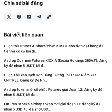
Chia sẻ bài đăng
trên trang sự kiện để đăng ký và hoàn tất xác minh danh
tính mới nhận được thưởng.
Người dùng phải giao dịch hợp đồng tương lai vĩnh
cửu SPX500/USDT & NAS100/USDT để đủ điều kiện
nhận thưởng. Khối lượng giao dịch = Khối lượng mua +
Bài viết liên quan
Khối lượng bán.
Phần thưởng sự kiện sẽ được phát dưới dạng
Cuộc thi Futures A-Share: nhận 3 USDT cho đơn đặt hàng đầu
tiên và có cơ hội th...
voucher vị thế; toàn bộ phần thưởng sẽ được ghi nhận
vào tài khoản người dùng trong vòng 14 ngày làm việc
Airdrop Coin mới Futures KIOXIA (Kioxia Holdings 285A.T): đăng
sau khi sự kiện kết thúc.
ký để nhận 5 USDT, tối đ...
Người dùng có thể tham gia các sự kiện Gate tương
Cuộc Thi Giao Dịch Hợp Đồng Tương Lai Trước Niêm Yết
tự khác nhưng chỉ nhận một phần thưởng từ các hoạt
UNITREE: Đăng Ký Để Nh...
động.
Airdrop token mới cổ phiếu Futures giai đoạn 12: đăng ký để
Nghiêm cấm đăng ký hàng loạt tài khoản giả, thao túng
nhận 5 USDT, tối đa...
khối lượng giao dịch, tự giao dịch và các hành vi gian lận
Futures Stocks airdrop token mới giai đoạn 11: đăng ký để
khác. Nhiều tài khoản dưới cùng một người dùng đã xác
nhận 5 USD, tối đa 240 USD...