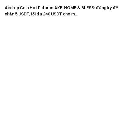
minh sẽ được tính là một tài khoản. Tài khoản phụ không
Airdrop Coin Hot Futures AKE, HOME & BLESS: đăng ký để
được tham gia.
nhận 5 USDT, tối đa 240 USDT cho m...
Nhà tạo lập thị trường, tổ chức, pháp nhân và tài
khoản liên kết không được tham gia sự kiện này.
Trong trường hợp có bất kỳ sự khác biệt nào giữa bản
dịch và bản tiếng Anh, bản tiếng Anh sẽ được ưu tiên áp
dụng.
Gate bảo lưu quyền giải thích cuối cùng cho sự kiện
này.
Người dùng tại Vương quốc Anh và các khu vực bị hạn
chế khác có thể không truy cập được một phần hoặc
toàn bộ dịch vụ (bao gồm cả việc tham gia sự kiện, trò
chơi hoặc cuộc thi này). Để biết chi tiết về các khu vực bị
hạn chế, vui lòng đọc
Thỏa thuận Người dùng
.
Cảnh báo rủi ro: Giao dịch tiền điện tử chịu ảnh hưởng
bởi nhiều yếu tố như điều kiện thị trường và chính sách.