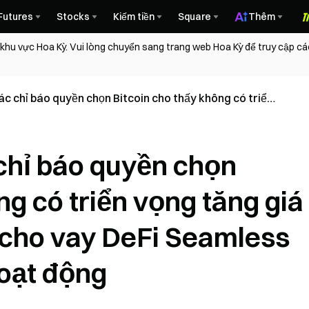
Futures
Stocks
Kiếm tiền
Square
Thêm
 khu vực Hoa Kỳ. Vui lòng chuyển sang trang web Hoa Kỳ để truy cập c
c chỉ báo quyền chọn Bitcoin cho thấy không có triển
 vững; giao thức cho vay DeFi Seamless thông báo
g
chỉ báo quyền chọn
ng có triển vọng tăng giá
 cho vay DeFi Seamless
hoạt động