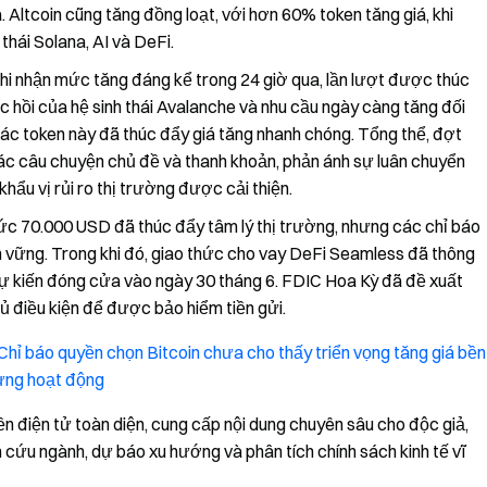
. Altcoin cũng tăng đồng loạt, với hơn 60% token tăng giá, khi
thái Solana, AI và DeFi.
 nhận mức tăng đáng kể trong 24 giờ qua, lần lượt được thúc
c hồi của hệ sinh thái Avalanche và nhu cầu ngày càng tăng đối
các token này đã thúc đẩy giá tăng nhanh chóng. Tổng thể, đợt
c câu chuyện chủ đề và thanh khoản, phản ánh sự luân chuyển
hẩu vị rủi ro thị trường được cải thiện.
mức 70.000 USD đã thúc đẩy tâm lý thị trường, nhưng các chỉ báo
 vững. Trong khi đó, giao thức cho vay DeFi Seamless đã thông
dự kiến đóng cửa vào ngày 30 tháng 6. FDIC Hoa Kỳ đã đề xuất
ủ điều kiện để được bảo hiểm tiền gửi.
hỉ báo quyền chọn Bitcoin chưa cho thấy triển vọng tăng giá bền
ừng hoạt động
ền điện tử toàn diện, cung cấp nội dung chuyên sâu cho độc giả,
n cứu ngành, dự báo xu hướng và phân tích chính sách kinh tế vĩ