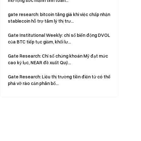
mở rộng sức mạnh tính toán...
gate research: bitcoin tăng giá khi việc chấp nhận
stablecoin hỗ trợ tâm lý thị trư...
Gate Institutional Weekly: chỉ số biến động DVOL
của BTC tiếp tục giảm, khối lư...
Gate Research: Chỉ số chứng khoán Mỹ đạt mức
cao kỷ lục, NEAR đề xuất Quỹ...
Gate Research: Liệu thị trường tiền điện tử có thể
phá vỡ rào cản phân bổ...