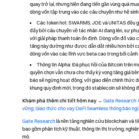
quay trở lại, nhưng hiện đang tiến gần vùng quá mua
dòng vốn tập trung vào các câu chuyện như hệ sinh 
Các token hot: SWARMS, JOE và UNITAS đều ghi
đẩy bởi câu chuyện về tác nhân AI đang lên, sự phụ
với giải pháp thanh toán ổn định. Dòng vốn đổ vào 
tăng này dường như được dẫn dắt nhiều hơn bởi cá
dòng vốn vào các lĩnh vực beta cao trong bối cảnh k
Thông tin Alpha: Đà phục hồi của Bitcoin trên 
quyền chọn vẫn chưa cho thấy kỳ vọng tăng giá bền
báo sẽ ngừng hoạt động, với giao diện chính thức 
khung quy định mới, trong đó stablecoin sẽ không đ
Khám phá thêm chi tiết hôm nay
→
Gate Research: C
vững; Giao thức cho vay DeFi Seamless thông báo ng
Gate Research
là nền tảng nghiên cứu blockchain và ti
bao gồm phân tích kỹ thuật, thông tin thị trường, nghiê
mô.