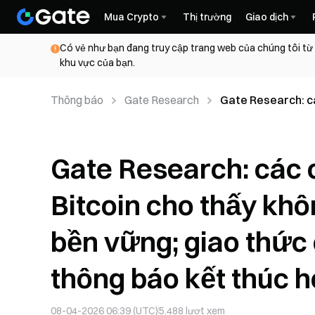
Mua Crypto
Thị trường
Giao dịch
Có vẻ như bạn đang truy cập trang web của chúng tôi từ
khu vực của bạn.
Thông báo
Gate Research
Gate Research: cá
vọng tăng giá bền
kết thúc hoạt độn
Gate Research: các 
Bitcoin cho thấy khô
bền vững; giao thức
thông báo kết thúc 
08-04-2026 06:39 (UTC)
5.488
lượt xem