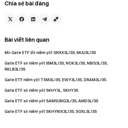
Chia sẻ bài đăng
nhanh chóng và dễ dàng
Hành động ngay
Đăng ký
và nhận phần thưởng chào mừng lên tới $10,000
Mời bạn bè
và kiếm hoa hồng 40%
Giữ kết nối
Bài viết liên quan
Truy cập trang web chính thức của Gate
Tải xuống ứng dụng Gate | Máy tính
Mở Gate ETF để niêm yết SNXX3L/3S, MUU3L/3S
Theo dõi chúng tôi trên X (Twitter)
để nhận thêm tiền
thưởng
Gate ETF sẽ niêm yết IBM3L/3S, NOK3L/3S, NBIS3L/3S,
Tham gia cộng đồng Telegram của chúng tôi
để thảo luận
RKLB3L/3S
về các chủ đề thịnh hành
Gate ETF niêm yết TSM3L/3S, EWY3L/3S, DRAM3L/3S
Tương tác với cộng đồng toàn cầu của chúng tôi
để biết
thông tin chi tiết mới nhất
Gate ETF sẽ niêm yết SKHY3L, SKHY3S
Minh bạch & Bảo mật
Gate ETF sẽ niêm yết SAMSUNG3L/3S, AMD3L/3S
Kiểm tra 100% Bằng chứng dự trữ của chúng tôi
Gate ETF sẽ niêm yết SKHYNIX3L/3S, SOXL3L/3S