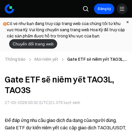
Đăng ký
Có vẻ như bạn đang truy cập trang web của chúng tôi từ khu
vực Hoa Kỳ. Vui lòng chuyển sang trang web Hoa Kỳ để truy cập
các sản phẩm được hỗ trợ trong khu vực của bạn.
Chuyển đổi trang web
Thông báo
Mới niêm yết
Gate ETF sẽ niêm yết TAO3L,
TAO3S
Gate ETF sẽ niêm yết TAO3L,
TAO3S
27-03-2026 03:02 (UTC)
21.375
lượt xem
Để đáp ứng nhu cầu giao dịch đa dạng của người dùng,
Gate ETF dự kiến niêm yết các cặp giao dịch TAO3L/USDT,