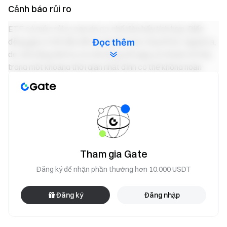
Cảnh báo rủi ro
ETF có mức rủi ro cao do cơ chế đòn bẩy tích hợp. Biến
động giá có thể dẫn đến lợi nhuận hoặc thua lỗ lớn. Ngoài ra,
Đọc thêm
do cân bằng định kỳ và cân bằng nội ngày, lợi nhuận tích lũy
trong một khoảng thời gian nhất định có thể không hoàn
toàn phù hợp với tỷ lệ đòn bẩy mục tiêu. ETF chủ yếu được
thiết kế cho giao dịch ngắn hạn và không phù hợp để nắm
giữ lâu dài. Vui lòng đảm bảo bạn đã hiểu rõ các rủi ro liên
quan trước khi giao dịch.
Tham gia Gate
Nhóm Gate
Ngày 27 tháng 3 năm 2026
Đăng ký để nhận phần thưởng hơn 10.000 USDT
Đăng ký
Đăng nhập
Cổng vào Tiền điện tử
Giao dịch hơn 4,900 loại tiền điện tử một cách an toàn,