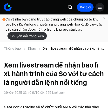
Đăng ký
Có vẻ như bạn đang truy cập trang web của chúng tôi từ khu
vực Hoa Kỳ. Vui lòng chuyển sang trang web Hoa Kỳ để truy cập
các sản phẩm được hỗ trợ trong khu vực của bạn.
Chuyển đổi trang web
Thông báo
Khác
Xem livestream để nhận bao lì xì, hành
trình của So với tư cách là người dẫn
lệnh nổi tiếng
Xem livestream để nhận bao lì
xì, hành trình của So với tư cách
là người dẫn lệnh nổi tiếng
29-04-2025 03:40 (UTC)
34.225
lượt xem
Gate copy Trading sẽ tổ chức buổi AMA với các nhà giao