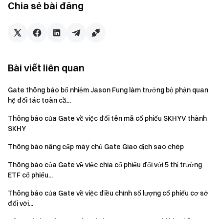
Chia sẻ bài đăng
chủ đề thịnh hành
Tương tác với cộng đồng toàn cầu của
chúng tôi
để biết thông tin chi tiết mới nhất **Minh bạch &
Bảo mật**
Kiểm tra 100% Bằng chứng dự trữ của chúng tôi
Bài viết liên quan
Gate thông báo bổ nhiệm Jason Fung làm trưởng bộ phận quan
hệ đối tác toàn cầ...
Thông báo của Gate về việc đổi tên mã cổ phiếu SKHYV thành
SKHY
Thông báo nâng cấp máy chủ Gate Giao dịch sao chép
Thông báo của Gate về việc chia cổ phiếu đối với 5 thị trường
ETF cổ phiếu...
Thông báo của Gate về việc điều chỉnh số lượng cổ phiếu cơ sở
đối với...