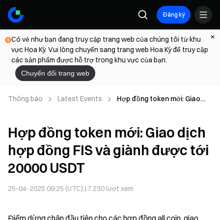
Đăng ký
Có vẻ như bạn đang truy cập trang web của chúng tôi từ khu
vực Hoa Kỳ. Vui lòng chuyển sang trang web Hoa Kỳ để truy cập
các sản phẩm được hỗ trợ trong khu vực của bạn.
Chuyển đổi trang web
Thông báo
Latest Events
Hợp đồng token mới: Giao
dịch hợp đồng FIS và giành
được tới 20000 USDT
Hợp đồng token mới: Giao dịch
hợp đồng FIS và giành được tới
20000 USDT
25-04-2025 09:25 (UTC)
17.230
lượt xem
Điểm dừng chân đầu tiên cho các hợp đồng all coin, giao