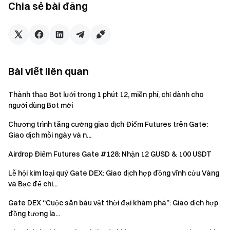
Chia sẻ bài đăng
Nếu người dùng tham gia các hoạt động tương tự
khác trên Gate cùng lúc, người đó sẽ chỉ nhận được
phần thưởng từ một hoạt động.
Nghiêm cấm đăng ký nhiều tài khoản nhỏ, thao túng
khối lượng, tự mua tự bán, giao dịch lẫn nhau và các hành
Bài viết liên quan
vi gian lận khác. Nhiều tài khoản của cùng một người
dùng được chứng nhận sẽ được coi là cùng một tài
Thành thạo Bot lưới trong 1 phút 12, miễn phí, chỉ dành cho
khoản. Tài khoản phụ không được phép tham gia sự kiện.
người dùng Bot mới
Các nhà tạo lập thị trường, doanh nghiệp, tổ chức và
Chương trình tăng cường giao dịch Điểm Futures trên Gate:
tài khoản đại lý không được phép tham gia sự kiện này.
Giao dịch mỗi ngày và n...
Trong trường hợp có bất kỳ sự khác biệt nào giữa bản
Airdrop Điểm Futures Gate #128: Nhận 12 GUSD & 100 USDT
dịch và bản tiếng Anh, bản tiếng Anh sẽ được ưu tiên áp
Lễ hội kim loại quý Gate DEX: Giao dịch hợp đồng vĩnh cửu Vàng
dụng.
và Bạc để chi...
Gate giữ quyền giải thích cuối cùng cho sự kiện này.
Gate DEX “Cuộc săn báu vật thời đại khám phá”: Giao dịch hợp
Người dùng ở Vương quốc Anh và các khu vực hạn
đồng tương la...
chế khác không thể sử dụng toàn bộ hoặc một phần các