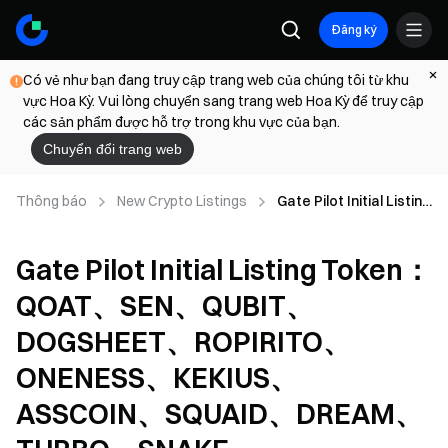
Đăng ký
Có vẻ như bạn đang truy cập trang web của chúng tôi từ khu
vực Hoa Kỳ. Vui lòng chuyển sang trang web Hoa Kỳ để truy cập
các sản phẩm được hỗ trợ trong khu vực của bạn.
Chuyển đổi trang web
Thông báo
New Crypto Listings
Gate Pilot Initial Listing
Token：QOAT、SEN、
QUBIT、DOGSHEET、
Gate Pilot Initial Listing Token：
ROPIRITO、
ONENESS、KEKIUS、
QOAT、SEN、QUBIT、
ASSCOIN、SQUAID、
DREAM、TURBO、
DOGSHEET、ROPIRITO、
SNAKE
ONENESS、KEKIUS、
ASSCOIN、SQUAID、DREAM、