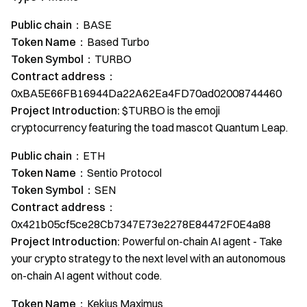
Public chain：
BASE
Token Name：
Based Turbo
Token Symbol：
TURBO
Contract address：
0xBA5E66FB16944Da22A62Ea4FD70ad02008744460
Project Introduction:
$TURBO is the emoji
cryptocurrency featuring the toad mascot Quantum Leap.
Public chain：
ETH
Token Name：
Sentio Protocol
Token Symbol：
SEN
Contract address：
0x421b05cf5ce28Cb7347E73e2278E84472F0E4a88
Project Introduction:
Powerful on-chain AI agent - Take
your crypto strategy to the next level with an autonomous
on-chain AI agent without code.
Token Name：
Kekius Maximus