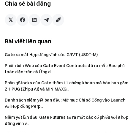
mp
Chia sẻ bài đăng
Project Introduction:
The dog in the official Google
Quantum AI video.
Token Name：
Dogsheetcoin
Token Symbol：
DOGSHEET
Bài viết liên quan
Contract address：
99XLnpFF9UAJcB8bY1a9mmnVebSgLiyPiPjx8GY2pump
Gate ra mắt Hợp đồng vĩnh cửu GRVT (USDT-M)
Project Introduction:
Dogs sleeping on sheets.
Phiên bản Web của Gate Event Contracts đã ra mắt: Bao phủ
Token Name：
Ropirito
toàn diện trên cả Ứng d...
Token Symbol：
ROPIRITO
Phần gStocks của Gate thêm 11 chứng khoán mã hóa bao gồm
Contract address：
ZHIPUG (Zhipu AI) và MINIMAXG...
CtaVq7fp5xwYFenGQypqdK97LJhTD72GgRsY8e4Npump
Project Introduction:
Artificial Intelligence developer,
Danh sách niêm yết ban đầu: Mở mục Chỉ số Cổng vào Launch
với Hợp đồng Perp...
launched ai bots.
Niêm yết lần đầu: Gate Futures sẽ ra mắt các cổ phiếu với 9 hợp
Token Name：
ONENESS
đồng vĩnh v...
Token Symbol：
ONENESS