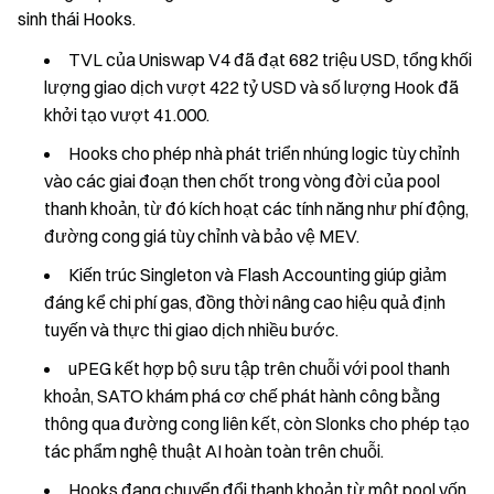
sinh thái Hooks.
TVL của Uniswap V4 đã đạt 682 triệu USD, tổng khối
lượng giao dịch vượt 422 tỷ USD và số lượng Hook đã
khởi tạo vượt 41.000.
Hooks cho phép nhà phát triển nhúng logic tùy chỉnh
vào các giai đoạn then chốt trong vòng đời của pool
thanh khoản, từ đó kích hoạt các tính năng như phí động,
đường cong giá tùy chỉnh và bảo vệ MEV.
Kiến trúc Singleton và Flash Accounting giúp giảm
đáng kể chi phí gas, đồng thời nâng cao hiệu quả định
tuyến và thực thi giao dịch nhiều bước.
uPEG kết hợp bộ sưu tập trên chuỗi với pool thanh
khoản, SATO khám phá cơ chế phát hành công bằng
thông qua đường cong liên kết, còn Slonks cho phép tạo
tác phẩm nghệ thuật AI hoàn toàn trên chuỗi.
Hooks đang chuyển đổi thanh khoản từ một pool vốn