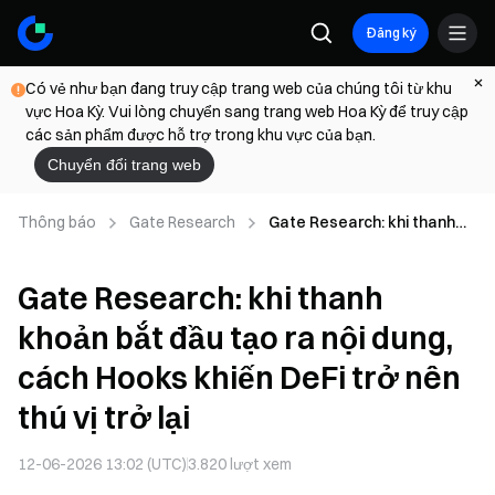
Đăng ký
Có vẻ như bạn đang truy cập trang web của chúng tôi từ khu
vực Hoa Kỳ. Vui lòng chuyển sang trang web Hoa Kỳ để truy cập
các sản phẩm được hỗ trợ trong khu vực của bạn.
Chuyển đổi trang web
Thông báo
Gate Research
Gate Research: khi thanh
khoản bắt đầu tạo ra nội
dung, cách Hooks khiến DeFi
Gate Research: khi thanh
trở nên thú vị trở lại
khoản bắt đầu tạo ra nội dung,
cách Hooks khiến DeFi trở nên
thú vị trở lại
12-06-2026 13:02 (UTC)
3.820
lượt xem