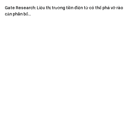
nào phát sinh từ các quyết định này.
Gate Research: Liệu thị trường tiền điện tử có thể phá vỡ rào
cản phân bổ...
Nhóm Gate
Ngày 12 tháng 6 năm 2026
Cổng vào Tiền điện tử
Giao dịch hơn 4,900 loại tiền điện tử một cách an toàn,
nhanh chóng và dễ dàng
Hành động ngay
Đăng ký
và nhận phần thưởng chào mừng lên tới $10,000
Mời bạn bè
và kiếm hoa hồng 40%
Giữ kết nối
Truy cập trang web chính thức của Gate
Tải xuống ứng dụng Gate | Máy tính
Theo dõi chúng tôi trên X (Twitter)
để nhận thêm tiền
thưởng