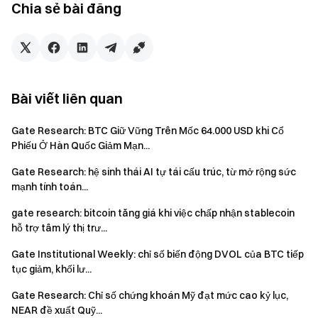
Chia sẻ bài đăng
chuẩn của Uniswap V4 và thúc đẩy DeFi phát triển từ một
hạ tầng giao dịch thành nền tảng đổi mới mở.
Khám phá thêm chi tiết ngay hôm nay →
Gate Research: Khi
thanh khoản bắt đầu sản xuất nội dung, Hooks khiến DeFi trở
Bài viết liên quan
nên thú vị trở lại
Gate Research
là nền tảng nghiên cứu blockchain và tiền
Gate Research: BTC Giữ Vững Trên Mốc 64.000 USD khi Cổ
điện tử toàn diện, cung cấp nội dung chuyên sâu cho độc giả,
Phiếu Ở Hàn Quốc Giảm Mạn...
bao gồm phân tích kỹ thuật, thông tin thị trường, nghiên cứu
Gate Research: hệ sinh thái AI tự tái cấu trúc, từ mở rộng sức
ngành, dự báo xu hướng và phân tích chính sách vĩ mô.
mạnh tính toán...
gate research: bitcoin tăng giá khi việc chấp nhận stablecoin
Tuyên bố từ chối trách nhiệm
hỗ trợ tâm lý thị trư...
Việc đầu tư vào thị trường tiền điện tử tiềm ẩn rủi ro cao.
Gate Institutional Weekly: chỉ số biến động DVOL của BTC tiếp
Người dùng cần tự nghiên cứu và hiểu rõ bản chất của tài
tục giảm, khối lư...
sản, sản phẩm trước khi đưa ra quyết định đầu tư.
Gate
Gate Research: Chỉ số chứng khoán Mỹ đạt mức cao kỷ lục,
không chịu trách nhiệm đối với bất kỳ thua lỗ hoặc thiệt hại
NEAR đề xuất Quỹ...