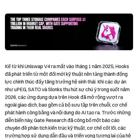
Kể từ khi Uniswap V4 ra mắt vào tháng 1 năm 2025, Hooks
đã phát triển từ một đổi mới kỹ thuật nền tảng thành động
lực chính thúc đẩy tăng trưởng hệ sinh thái. Khi các dự án
như uPEG, SATO và Slonks thu hút sự chú ý trong suốt năm
2026, các ứng dụng dựa trên Hook đã mở rộng vượt ra
ngoài giao dịch, bao gồm cả bộ sưu tập trên chuỗi, cơ chế
phát hành công bằng và nội dung do AI tạo ra. Trước những
diễn biến này, Gate Research đã công bố một báo cáo
chuyên đề phân tích kiến trúc kỹ thuật, cơ chế cốt lõi, các
trường hợp sử dụng dẫn đầu và triển vọng tương lai của hệ