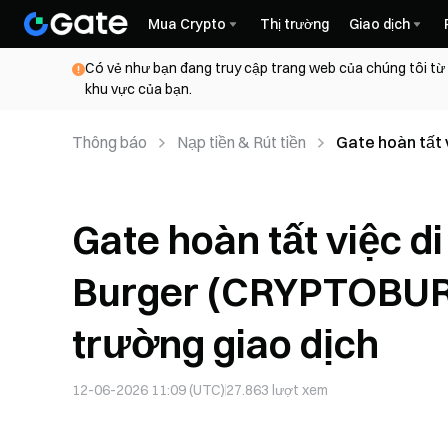
Mua Crypto
Thị trường
Giao dịch
Có vẻ như bạn đang truy cập trang web của chúng tôi từ
khu vực của bạn.
Thông báo
Nạp tiền & Rút tiền
Gate hoàn tất
và hủy niêm yế
Gate hoàn tất việc d
Burger (CRYPTOBURG
trường giao dịch
12-06-2026 11:09 (UTC)
27.863
lượt xem