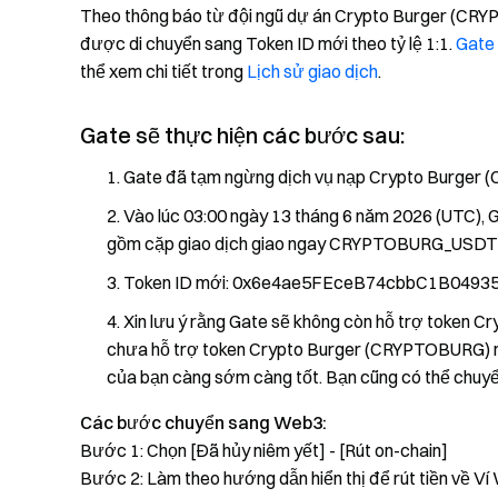
Theo thông báo từ đội ngũ dự án Crypto Burger (CR
được di chuyển sang Token ID mới theo tỷ lệ 1:1.
Gate
thể xem chi tiết trong
Lịch sử giao dịch
.
Gate sẽ thực hiện các bước sau:
Gate đã tạm ngừng dịch vụ nạp Crypto Burger
Vào lúc 03:00 ngày 13 tháng 6 năm 2026 (UTC), 
gồm cặp giao dịch giao ngay CRYPTOBURG_USDT và
Token ID mới: 0x6e4ae5FEceB74cbbC1B0493
Xin lưu ý rằng Gate sẽ không còn hỗ trợ token C
chưa hỗ trợ token Crypto Burger (CRYPTOBURG) mới. 
của bạn càng sớm càng tốt. Bạn cũng có thể chuyển
Các bước chuyển sang Web3:
Bước 1: Chọn [Đã hủy niêm yết] - [Rút on-chain]
Bước 2: Làm theo hướng dẫn hiển thị để rút tiền về Ví