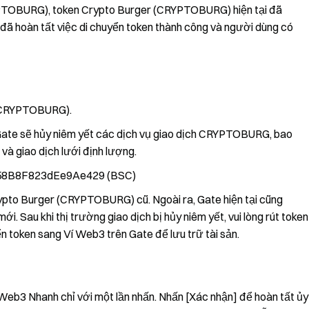
YPTOBURG), token Crypto Burger (CRYPTOBURG) hiện tại đã
đã hoàn tất việc di chuyển token thành công và người dùng có
 (CRYPTOBURG).
Gate sẽ hủy niêm yết các dịch vụ giao dịch CRYPTOBURG, bao
 giao dịch lưới định lượng.
58B8F823dEe9Ae429 (BSC)
rypto Burger (CRYPTOBURG) cũ. Ngoài ra, Gate hiện tại cũng
Sau khi thị trường giao dịch bị hủy niêm yết, vui lòng rút token
 token sang Ví Web3 trên Gate để lưu trữ tài sản.
 Web3 Nhanh chỉ với một lần nhấn. Nhấn [Xác nhận] để hoàn tất ủy