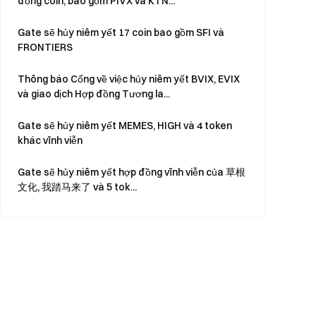
đồng coin, bao gồm PIVX và KTN...
Gate sẽ hủy niêm yết 17 coin bao gồm SFI và
FRONTIERS
Thông báo Cổng về việc hủy niêm yết BVIX, EVIX
và giao dịch Hợp đồng Tương la...
Gate sẽ hủy niêm yết MEMES, HIGH và 4 token
khác vĩnh viễn
Gate sẽ hủy niêm yết hợp đồng vĩnh viễn của
草根
文化
, 我踏马来了 và 5 tok...