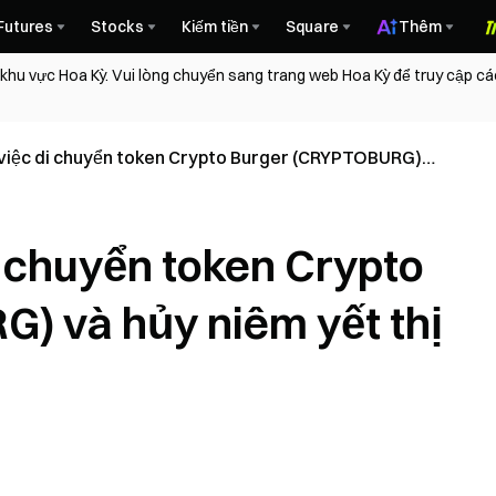
Futures
Stocks
Kiếm tiền
Square
Thêm
 khu vực Hoa Kỳ. Vui lòng chuyển sang trang web Hoa Kỳ để truy cập c
 việc di chuyển token Crypto Burger (CRYPTOBURG)
t thị trường giao dịch
i chuyển token Crypto
) và hủy niêm yết thị