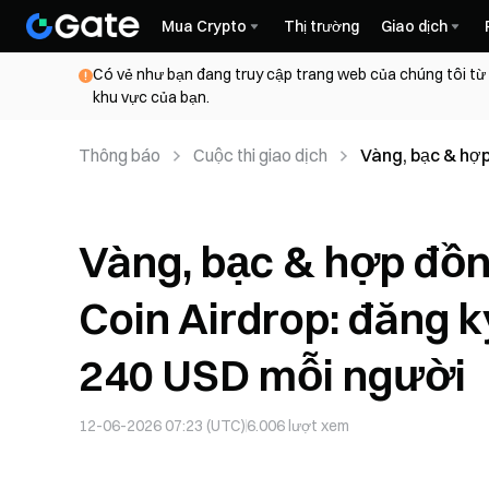
Mua Crypto
Thị trường
Giao dịch
Có vẻ như bạn đang truy cập trang web của chúng tôi từ
khu vực của bạn.
Thông báo
Cuộc thi giao dịch
Vàng, bạc & hợp
nhận 5 USD, tối
Vàng, bạc & hợp đồn
Coin Airdrop: đăng k
240 USD mỗi người
12-06-2026 07:23 (UTC)
6.006
lượt xem