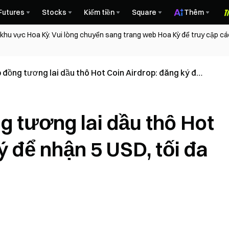
Futures
Stocks
Kiếm tiền
Square
Thêm
 khu vực Hoa Kỳ. Vui lòng chuyển sang trang web Hoa Kỳ để truy cập c
 đồng tương lai dầu thô Hot Coin Airdrop: đăng ký để
 đa 240 USD mỗi người
g tương lai dầu thô Hot
ý để nhận 5 USD, tối đa