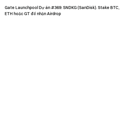
bảng xếp hạng cá nhân dựa trên số điểm tích lũy được.
Gate Launchpool Dự án #369: SNDKG (SanDisk). Stake BTC,
Phần thưởng sẽ được phân bổ theo xếp hạng cuối cùng.
ETH hoặc GT để nhận Airdrop
Xếp hạng
Phần thưởng
TOP 1
300 USDT
TOP 2
200 USDT
TOP 3
100 USDT
TOP 4–10
Chia sẻ 600 USDT
TOP 11–30
Chia sẻ 800 USDT
Điều khoản và Điều kiện
Khi sự kiện kết thúc, người dùng sẽ được phân vào