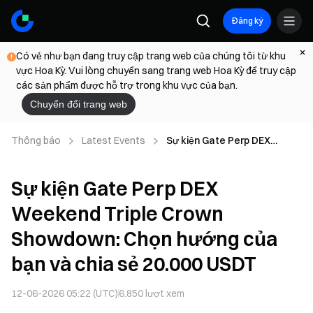
Đăng ký
Có vẻ như bạn đang truy cập trang web của chúng tôi từ khu
vực Hoa Kỳ. Vui lòng chuyển sang trang web Hoa Kỳ để truy cập
các sản phẩm được hỗ trợ trong khu vực của bạn.
Chuyển đổi trang web
Thông báo
Latest Events
Sự kiện Gate Perp DEX
Weekend Triple Crown
Showdown: Chọn hướng của
Sự kiện Gate Perp DEX
bạn và chia sẻ 20.000 USDT
Weekend Triple Crown
Showdown: Chọn hướng của
bạn và chia sẻ 20.000 USDT
12-06-2026 05:22 (UTC)
6.850
lượt xem