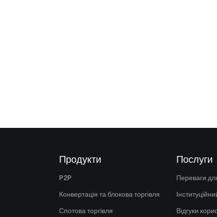
Продукти
Послуги
P2P
Переваги для
Конвертація та блокова торгівля
Інституційни
Спотова торгівля
Відгуки кори