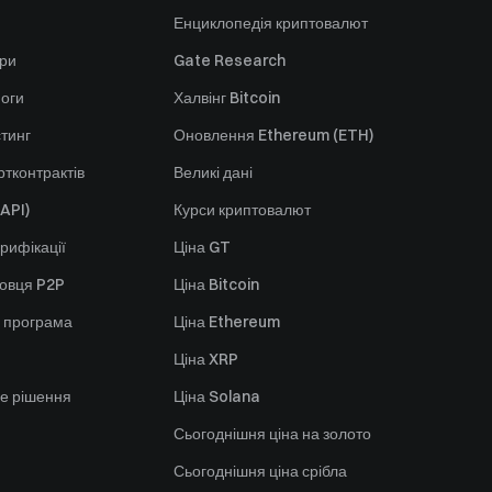
Енциклопедія криптовалют
ори
Gate Research
оги
Халвінг Bitcoin
стинг
Оновлення Ethereum (ETH)
тконтрактів
Великі дані
API)
Курси криптовалют
рифікації
Ціна GT
говця P2P
Ціна Bitcoin
 програма
Ціна Ethereum
Ціна XRP
е рішення
Ціна Solana
Сьогоднішня ціна на золото
Сьогоднішня ціна срібла