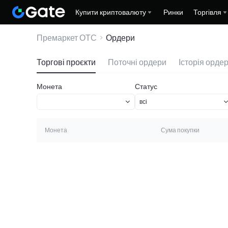
Купити криптовалюту
Ринки
Торгівля
Премаркет ОТС
Ордери
Торгові проєкти
Поточні ордери
Історія ордер
Монета
Статус
Монета
Сума покупки