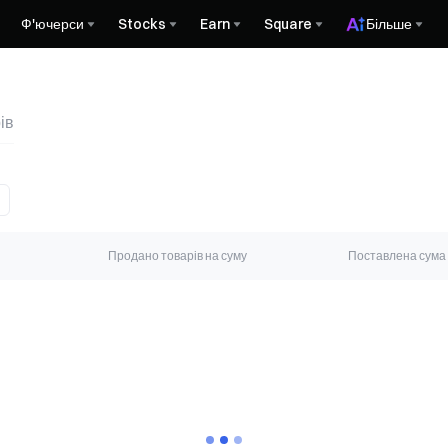
Ф'ючерси
Stocks
Earn
Square
Більше
ів
Продано товарів на суму
Поставлена сума