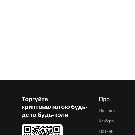
Торгуйте
Про
криптовалютою будь-
Про нас
де та будь-коли
Кар'єра
Новини