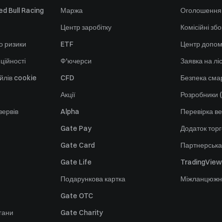
d Bull Racing
Маржа
Оголошення
Центр заробітку
Комісійні зб
о ризики
ETF
Центр допом
ційності
Ф'ючерси
Заявка на лі
йлів cookie
CFD
Безпека смар
Акції
Розробники (
зервів
Alpha
Перевірка ве
Gate Pay
Додаток тор
Gate Card
Партнерська
Gate Life
TradingView
Подарункова картка
Міжланцюжн
Gate OTC
гани
Gate Charity