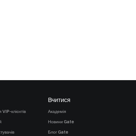
Вчитися
 VIP-клієнтів
Академія
й
Новини Gate
стувачів
Блог Gate