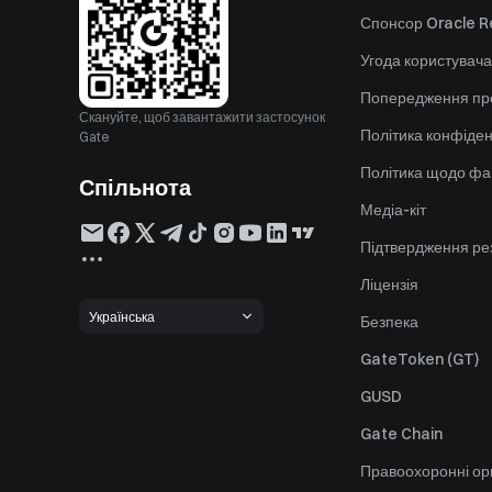
Спонсор Oracle Re
Угода користувача
Попередження пр
Скануйте, щоб завантажити застосунок
Політика конфіден
Gate
Політика щодо фа
Спільнота
Медіа-кіт
Підтвердження ре
Ліцензія
Українська
Безпека
GateToken (GT)
GUSD
Gate Chain
Правоохоронні ор