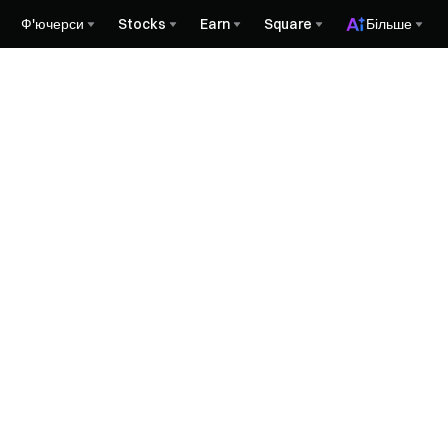
Ф'ючерси
Stocks
Earn
Square
Більше