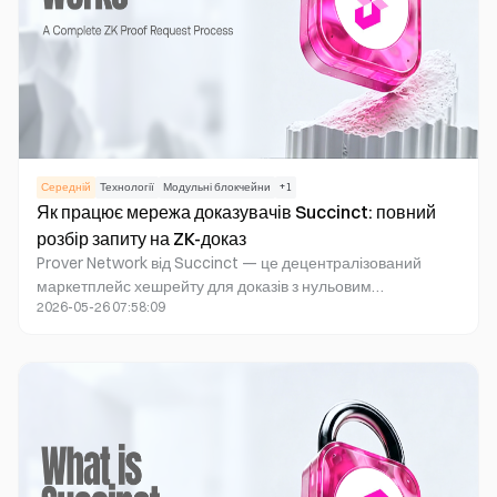
Середній
Технології
Модульні блокчейни
+
1
Як працює мережа доказувачів Succinct: повний
розбір запиту на ZK-доказ
Prover Network від Succinct — це децентралізований
маркетплейс хешрейту для доказів з нульовим
2026-05-26 07:58:09
розголошенням (ZK Proof), що об'єднує запитувачів
доказів із вузлами-доказувачами по всьому світу.
Розробники надсилають код програми та вхідні дані, щоб
ініціювати запити доказів. Аукціонер мережі розподіляє
завдання залежно від вартості, швидкості та репутації
вузла. Після цього вузли-доказувачі виконують програму
на SP1 zkVM, генерують ZK Proof і передають його для
ончейнверифікації та розрахунків.