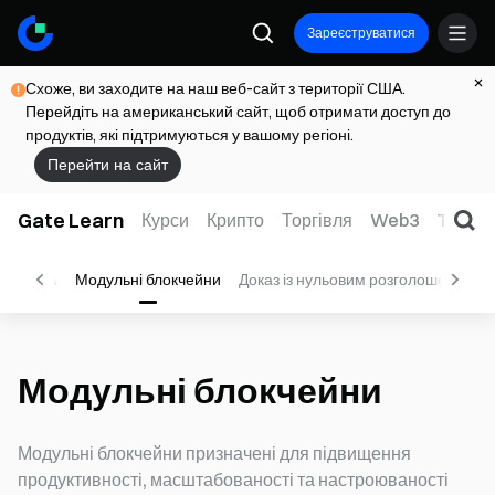
Зареєструватися
Схоже, ви заходите на наш веб-сайт з території США.
Перейдіть на американський сайт, щоб отримати доступ до
продуктів, які підтримуються у вашому регіоні.
Перейти на сайт
Gate Learn
Курси
Крипто
Торгівля
Web3
TradFi
и
RWA
Модульні блокчейни
Доказ із нульовим розголошенням
Модульні блокчейни
Модульні блокчейни призначені для підвищення
продуктивності, масштабованості та настроюваності