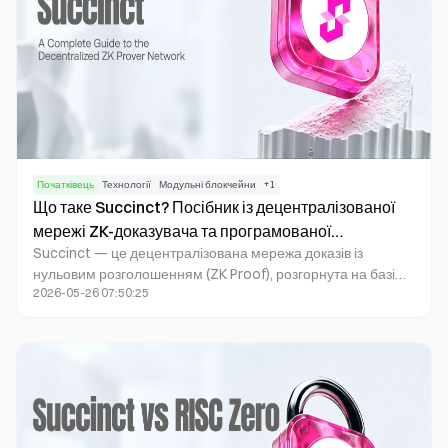
Початківець
Технології
Модульні блокчейни
+
1
Що таке Succinct? Посібник із децентралізованої
мережі ZK-доказувача та програмованої
Succinct — це децентралізована мережа доказів із
інфраструктури верифікації.
нульовим розголошенням (ZK Proof), розгорнута на базі
2026-05-26 07:50:25
Ethereum. Вона пропонує розробникам програмовану
інфраструктуру з низьким порогом входу для створення
доказів. Основний компонент — SP1 zkVM — дає змогу
писати верифіковані програми безпосередньо мовами
загального призначення, як-от Rust, без необхідності
вручну проєктувати складні ZK-схеми. Мережа доказувачів
Succinct через відкритий маркетплейс доказувачів
об'єднує запити на докази із глобальними