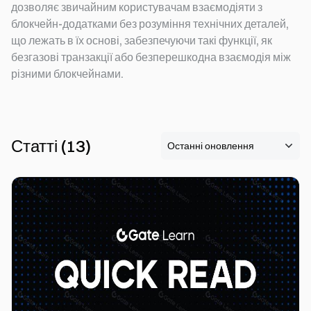
дозволяє звичайним користувачам взаємодіяти з
блокчейн-додатками без розуміння технічних деталей,
що лежать в їх основі, забезпечуючи такі функції, як
безгазові транзакції або безперешкодна взаємодія між
різними блокчейнами.
Статті
(
13
)