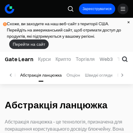
Зареєструватися
Схоже, ви заходите на наш веб-сайт з території США.
Перейдіть на американський сайт, щоб отримати доступ до
продуктів, які підтримуються у вашому регіоні.
Перейти на сайт
Gate Learn
Курси
Крипто
Торгівля
Web3
TradFi
тема Sui
Абстракція ланцюжка
Опціон
Швидкі огляди
Відео
Абстракція ланцюжка
Абстракція ланцюжка - це технологія, призначена для
покращення користувацького досвіду блокчейну. Вона