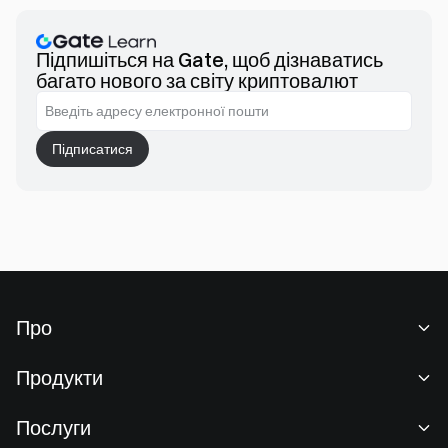
також для майбутнього впровадження Web3 на основі
штучного інтелекту.
Підпишіться на Gate, щоб дізнаватись
багато нового за світу криптовалют
Підписатися
Про
Про нас
Продукти
Кар'єра
P2P
Послуги
Новини
Конвертація та блокова торгівля