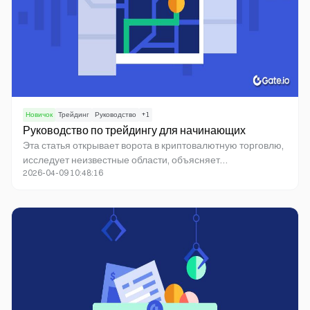
Новичок
Трейдинг
Руководство
+
1
Руководство по трейдингу для начинающих
Эта статья открывает ворота в криптовалютную торговлю,
исследует неизвестные области, объясняет
2026-04-09 10:48:16
криптопроекты и предупреждает читателей о
потенциальных рисках.