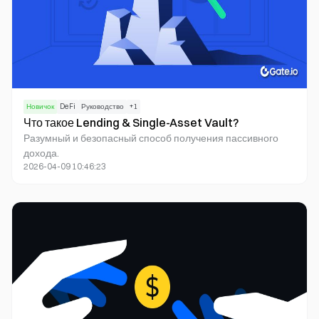
Новичок
DeFi
Руководство
+
1
Что такое Lending & Single-Asset Vault?
Разумный и безопасный способ получения пассивного
дохода.
2026-04-09 10:46:23