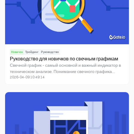
Новичок
Трейдинг
Руководство
Руководство для новичков по свечным графикам
Свечной график - самый основной и важный индикатор в
техническом анализе. Понимание свечного графика
2026-04-09 10:49:14
может помочь в принятии инвестиционных решений.