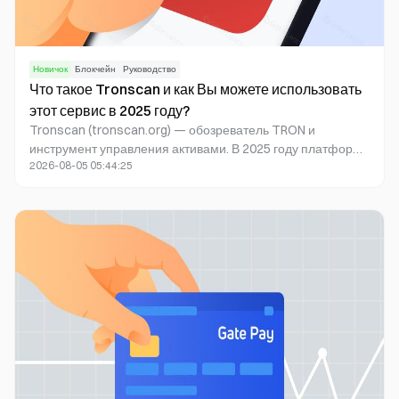
Новичок
Блокчейн
Руководство
Что такое Tronscan и как Вы можете использовать
этот сервис в 2025 году?
Tronscan (tronscan.org) — обозреватель TRON и
инструмент управления активами. В 2025 году платформа
2026-08-05 05:44:25
расширила возможности безопасности, аналитики,
кроссчейн-операций и мобильного интерфейса. Всегда
сверяйтесь с актуальным интерфейсом на официальном
сайте.