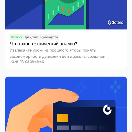
Новичок
Трейдинг
Руководство
Что такое технический анализ?
Извлекайте уроки из прошлого, чтобы понять
закономерности движения цен и законы создания
2026-08-03 08:48:40
капитала на постоянно меняющемся рынке.