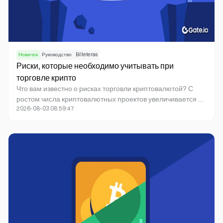
Новичок
Руководство
Billeteras
Риски, которые необходимо учитывать при
торговле крипто
Что вам известно о рисках торговли криптовалютой? С
ростом числа криптовалютных проектов увеличивается и
2026-08-03 08:59:47
количество рисков. Среди них — распространённые
мошенничества, взломы и регуляторные угрозы.