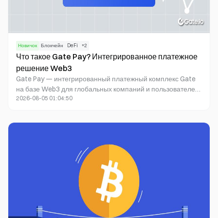
Новичок
Блокчейн
DeFi
+
2
Что такое Gate Pay? Интегрированное платежное
решение Web3
Gate Pay — интегрированный платежный комплекс Gate
на базе Web3 для глобальных компаний и пользователей.
2026-08-05 01:04:50
Сервис поддерживает крипто коллекцию, выплаты,
управление средствами на нескольких счетах,
оформление платежей и операции с цифровыми
активами. Gate Pay помогает командам ускорить запуск и
масштабировать трансграничные платежные потоки.