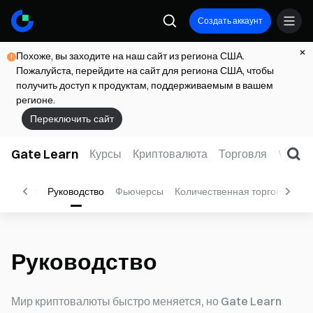
Создать аккаунт
Похоже, вы заходите на наш сайт из региона США.
Пожалуйста, перейдите на сайт для региона США, чтобы
получить доступ к продуктам, поддерживаемым в вашем
регионе.
Переключить сайт
Gate Learn
Курсы
Криптовалюта
Торговля
Web3
рейдинг
Руководство
Фьючерсы
Количественная торговля
B
Руководство
Мир криптовалюты быстро меняется, но Gate Learn